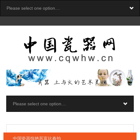
中国瓷器惊艳苏富比春拍