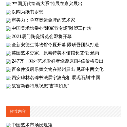
“中国历代绘画大系”特展在嘉兴展出
以陶为纸书乡愁
审美力：争夺奥运金牌的艺术家
中国美术馆举办“建军节专场”雕塑工作坊
2021厦门陶瓷博览会即将开幕
全新安徒生博物馆今夏开幕 隈研吾团队打造
英国艺术史家、原泰特美术馆馆长艾伦·鲍内
247万！国外艺术爱好者烧毁原画4倍价格卖出
百余件汉唐乐舞文物在郑州展出 见证中西文化
西安碑林名碑书法展宁波亮相 展现石刻“中国
故宫新春特展祝您“吉祥如意”
推荐内容
中国艺术市场没规矩