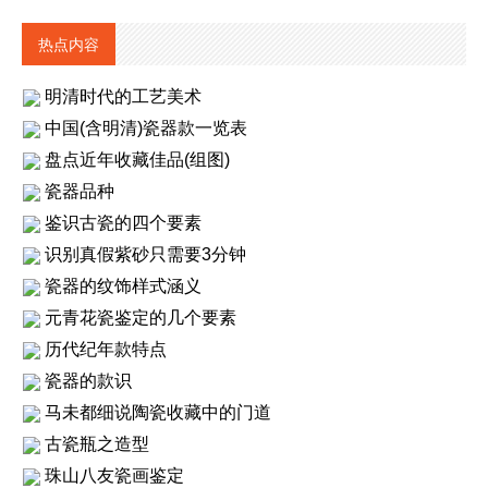
热点内容
明清时代的工艺美术
中国(含明清)瓷器款一览表
盘点近年收藏佳品(组图)
瓷器品种
鉴识古瓷的四个要素
识别真假紫砂只需要3分钟
瓷器的纹饰样式涵义
元青花瓷鉴定的几个要素
历代纪年款特点
瓷器的款识
马未都细说陶瓷收藏中的门道
古瓷瓶之造型
珠山八友瓷画鉴定