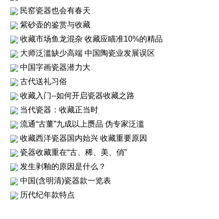
民窑瓷器也会有春天
紫砂壶的鉴赏与收藏
收藏市场鱼龙混杂 收藏应瞄准10%的精品
大师泛滥缺少高端 中国陶瓷业发展误区
中国字画瓷器潜力大
古代送礼习俗
收藏入门--如何开启瓷器收藏之路
当代瓷器：收藏正当时
流通“古董”九成以上赝品 伪专家泛滥
收藏西洋瓷器国内始兴 收藏重要原因
瓷器收藏重在“古、稀、美、俏”
发生剥釉的原因是什么？
中国(含明清)瓷器款一览表
历代纪年款特点