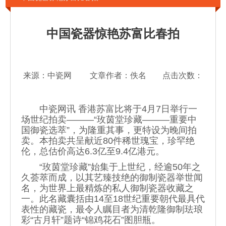
中国瓷器惊艳苏富比春拍
来源：中瓷网 文章作者：佚名 点击次数：
中瓷网讯 香港苏富比将于4月7日举行一
场世纪拍卖———“玫茵堂珍藏———重要中
国御瓷选萃”，为隆重其事，更特设为晚间拍
卖。本拍卖共呈献近80件稀世瑰宝，珍罕绝
伦，总估价高达6.3亿至9.4亿港元。
“玫茵堂珍藏”始集于上世纪，经逾50年之
久荟萃而成，以其艺臻技绝的御制瓷器举世闻
名，为世界上最精炼的私人御制瓷器收藏之
一。此名藏囊括由14至18世纪重要朝代最具代
表性的藏瓷，最令人瞩目者为清乾隆御制珐琅
彩“古月轩”题诗“锦鸡花石”图胆瓶。