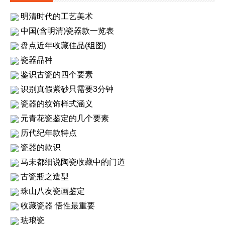
明清时代的工艺美术
中国(含明清)瓷器款一览表
盘点近年收藏佳品(组图)
瓷器品种
鉴识古瓷的四个要素
识别真假紫砂只需要3分钟
瓷器的纹饰样式涵义
元青花瓷鉴定的几个要素
历代纪年款特点
瓷器的款识
马未都细说陶瓷收藏中的门道
古瓷瓶之造型
珠山八友瓷画鉴定
收藏瓷器 悟性最重要
珐琅瓷