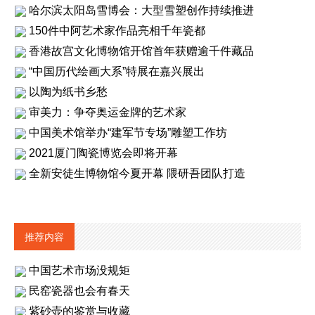
哈尔滨太阳岛雪博会：大型雪塑创作持续推进
150件中阿艺术家作品亮相千年瓷都
香港故宫文化博物馆开馆首年获赠逾千件藏品
“中国历代绘画大系”特展在嘉兴展出
以陶为纸书乡愁
审美力：争夺奥运金牌的艺术家
中国美术馆举办“建军节专场”雕塑工作坊
2021厦门陶瓷博览会即将开幕
全新安徒生博物馆今夏开幕 隈研吾团队打造
推荐内容
中国艺术市场没规矩
民窑瓷器也会有春天
紫砂壶的鉴赏与收藏