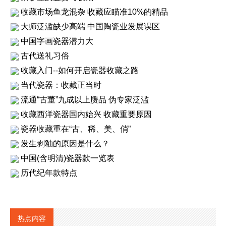
收藏市场鱼龙混杂 收藏应瞄准10%的精品
大师泛滥缺少高端 中国陶瓷业发展误区
中国字画瓷器潜力大
古代送礼习俗
收藏入门--如何开启瓷器收藏之路
当代瓷器：收藏正当时
流通“古董”九成以上赝品 伪专家泛滥
收藏西洋瓷器国内始兴 收藏重要原因
瓷器收藏重在“古、稀、美、俏”
发生剥釉的原因是什么？
中国(含明清)瓷器款一览表
历代纪年款特点
热点内容