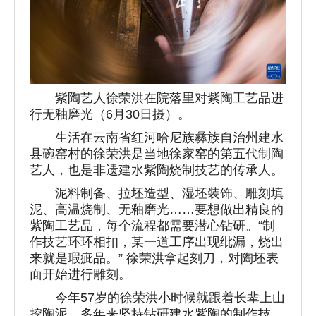
紫陶艺人徐荣洪在院落里对紫陶工艺品进
行无釉磨光（6月30日摄）。
生活在云南省红河哈尼族彝族自治州建水
县碗窑村的徐荣洪是当地徐家窑的第五代制陶
艺人，也是非遗建水紫陶烧制技艺的传承人。
泥料制备、拉坯造型、湿坯装饰、雕刻填
泥、高温烧制、无釉磨光……要想做出精良的
紫陶工艺品，每个流程都需要潜心钻研。“制
作技艺环环相扣，某一道工序出现纰漏，烧出
来就是瑕疵品。” 徐荣洪拿起刻刀，对陶坯表
面开始进行雕刻。
今年57岁的徐荣洪小时候就跟着长辈上山
挖陶泥，多年来坚持钻研建水紫陶的制作技