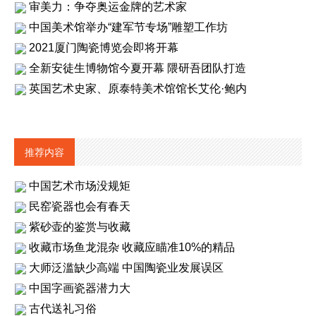
审美力：争夺奥运金牌的艺术家
中国美术馆举办“建军节专场”雕塑工作坊
2021厦门陶瓷博览会即将开幕
全新安徒生博物馆今夏开幕 隈研吾团队打造
英国艺术史家、原泰特美术馆馆长艾伦·鲍内
推荐内容
中国艺术市场没规矩
民窑瓷器也会有春天
紫砂壶的鉴赏与收藏
收藏市场鱼龙混杂 收藏应瞄准10%的精品
大师泛滥缺少高端 中国陶瓷业发展误区
中国字画瓷器潜力大
古代送礼习俗