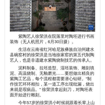
紫陶艺人徐荣洪在院落里对陶坯进行书画
装饰（无人机照片，6月30日摄）。
生活在云南省红河哈尼族彝族自治州建水
县碗窑村的徐荣洪是当地徐家窑的第五代制陶
艺人，也是非遗建水紫陶烧制技艺的传承人。
泥料制备、拉坯造型、湿坯装饰、雕刻填
泥、高温烧制、无釉磨光……要想做出精良的
紫陶工艺品，每个流程都需要潜心钻研。“制
作技艺环环相扣，某一道工序出现纰漏，烧出
来就是瑕疵品。” 徐荣洪拿起刻刀，对陶坯表
面开始进行雕刻。
今年57岁的徐荣洪小时候就跟着长辈上山