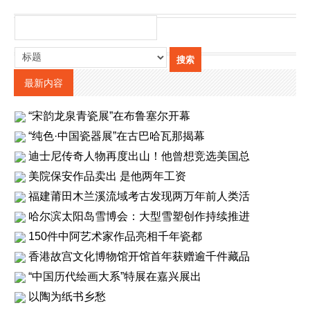
最新内容
“宋韵龙泉青瓷展”在布鲁塞尔开幕
“纯色·中国瓷器展”在古巴哈瓦那揭幕
迪士尼传奇人物再度出山！他曾想竞选美国总
美院保安作品卖出 是他两年工资
福建莆田木兰溪流域考古发现两万年前人类活
哈尔滨太阳岛雪博会：大型雪塑创作持续推进
150件中阿艺术家作品亮相千年瓷都
香港故宫文化博物馆开馆首年获赠逾千件藏品
“中国历代绘画大系”特展在嘉兴展出
以陶为纸书乡愁