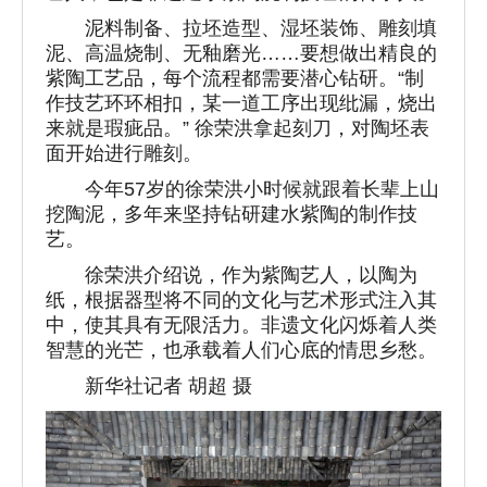
泥料制备、拉坯造型、湿坯装饰、雕刻填
泥、高温烧制、无釉磨光……要想做出精良的
紫陶工艺品，每个流程都需要潜心钻研。“制
作技艺环环相扣，某一道工序出现纰漏，烧出
来就是瑕疵品。” 徐荣洪拿起刻刀，对陶坯表
面开始进行雕刻。
今年57岁的徐荣洪小时候就跟着长辈上山
挖陶泥，多年来坚持钻研建水紫陶的制作技
艺。
徐荣洪介绍说，作为紫陶艺人，以陶为
纸，根据器型将不同的文化与艺术形式注入其
中，使其具有无限活力。非遗文化闪烁着人类
智慧的光芒，也承载着人们心底的情思乡愁。
新华社记者 胡超 摄