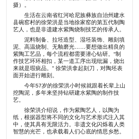
摄）。
生活在云南省红河哈尼族彝族自治州建水
县碗窑村的徐荣洪是当地徐家窑的第五代制陶
艺人，也是非遗建水紫陶烧制技艺的传承人。
泥料制备、拉坯造型、湿坯装饰、雕刻填
泥、高温烧制、无釉磨光……要想做出精良的
紫陶工艺品，每个流程都需要潜心钻研。“制
作技艺环环相扣，某一道工序出现纰漏，烧出
来就是瑕疵品。” 徐荣洪拿起刻刀，对陶坯表
面开始进行雕刻。
今年57岁的徐荣洪小时候就跟着长辈上山
挖陶泥，多年来坚持钻研建水紫陶的制作技
艺。
徐荣洪介绍说，作为紫陶艺人，以陶为
纸，根据器型将不同的文化与艺术形式注入其
中，使其具有无限活力。非遗文化闪烁着人类
智慧的光芒，也承载着人们心底的情思乡愁。