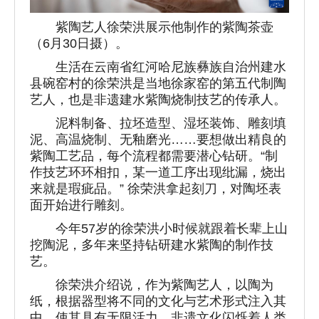
紫陶艺人徐荣洪展示他制作的紫陶茶壶
（6月30日摄）。
生活在云南省红河哈尼族彝族自治州建水
县碗窑村的徐荣洪是当地徐家窑的第五代制陶
艺人，也是非遗建水紫陶烧制技艺的传承人。
泥料制备、拉坯造型、湿坯装饰、雕刻填
泥、高温烧制、无釉磨光……要想做出精良的
紫陶工艺品，每个流程都需要潜心钻研。“制
作技艺环环相扣，某一道工序出现纰漏，烧出
来就是瑕疵品。” 徐荣洪拿起刻刀，对陶坯表
面开始进行雕刻。
今年57岁的徐荣洪小时候就跟着长辈上山
挖陶泥，多年来坚持钻研建水紫陶的制作技
艺。
徐荣洪介绍说，作为紫陶艺人，以陶为
纸，根据器型将不同的文化与艺术形式注入其
中，使其具有无限活力。非遗文化闪烁着人类