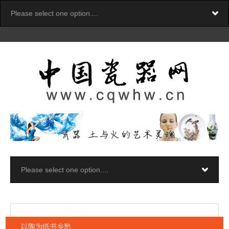
以陶为纸书乡愁