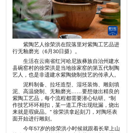
紫陶艺人徐荣洪在院落里对紫陶工艺品进
行无釉磨光（6月30日摄）。
生活在云南省红河哈尼族彝族自治州建水
县碗窑村的徐荣洪是当地徐家窑的第五代制陶
艺人，也是非遗建水紫陶烧制技艺的传承人。
泥料制备、拉坯造型、湿坯装饰、雕刻填
泥、高温烧制、无釉磨光……要想做出精良的
紫陶工艺品，每个流程都需要潜心钻研。“制
作技艺环环相扣，某一道工序出现纰漏，烧出
来就是瑕疵品。” 徐荣洪拿起刻刀，对陶坯表
面开始进行雕刻。
今年57岁的徐荣洪小时候就跟着长辈上山