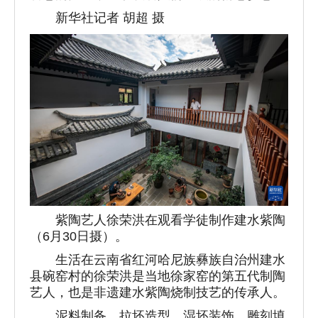
新华社记者 胡超 摄
紫陶艺人徐荣洪在观看学徒制作建水紫陶
（6月30日摄）。
生活在云南省红河哈尼族彝族自治州建水
县碗窑村的徐荣洪是当地徐家窑的第五代制陶
艺人，也是非遗建水紫陶烧制技艺的传承人。
泥料制备、拉坯造型、湿坯装饰、雕刻填