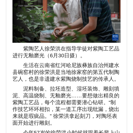
紫陶艺人徐荣洪在指导学徒对紫陶工艺品
进行无釉磨光（6月30日摄）。
生活在云南省红河哈尼族彝族自治州建水
县碗窑村的徐荣洪是当地徐家窑的第五代制陶
艺人，也是非遗建水紫陶烧制技艺的传承人。
泥料制备、拉坯造型、湿坯装饰、雕刻填
泥、高温烧制、无釉磨光……要想做出精良的
紫陶工艺品，每个流程都需要潜心钻研。“制
作技艺环环相扣，某一道工序出现纰漏，烧出
来就是瑕疵品。” 徐荣洪拿起刻刀，对陶坯表
面开始进行雕刻。
今年57岁的徐荣洪小时候就跟着长辈上山