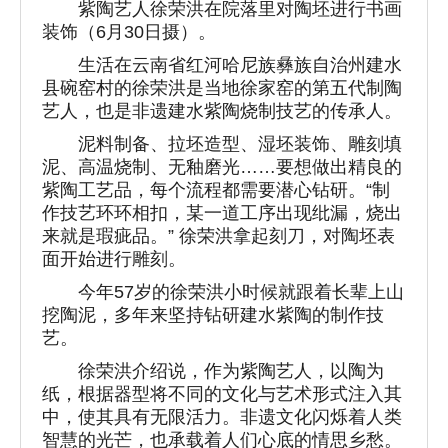
紫陶艺人徐荣洪在院落里对陶坯进行书画
装饰（6月30日摄）。
生活在云南省红河哈尼族彝族自治州建水
县碗窑村的徐荣洪是当地徐家窑的第五代制陶
艺人，也是非遗建水紫陶烧制技艺的传承人。
泥料制备、拉坯造型、湿坯装饰、雕刻填
泥、高温烧制、无釉磨光……要想做出精良的
紫陶工艺品，每个流程都需要潜心钻研。“制
作技艺环环相扣，某一道工序出现纰漏，烧出
来就是瑕疵品。” 徐荣洪拿起刻刀，对陶坯表
面开始进行雕刻。
今年57岁的徐荣洪小时候就跟着长辈上山
挖陶泥，多年来坚持钻研建水紫陶的制作技
艺。
徐荣洪介绍说，作为紫陶艺人，以陶为
纸，根据器型将不同的文化与艺术形式注入其
中，使其具有无限活力。非遗文化闪烁着人类
智慧的光芒，也承载着人们心底的情思乡愁。