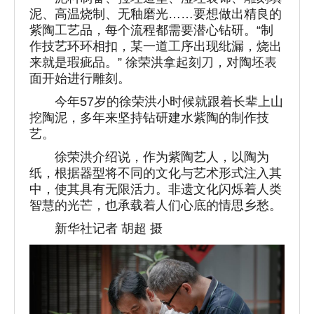
泥、高温烧制、无釉磨光……要想做出精良的
紫陶工艺品，每个流程都需要潜心钻研。“制
作技艺环环相扣，某一道工序出现纰漏，烧出
来就是瑕疵品。” 徐荣洪拿起刻刀，对陶坯表
面开始进行雕刻。
今年57岁的徐荣洪小时候就跟着长辈上山
挖陶泥，多年来坚持钻研建水紫陶的制作技
艺。
徐荣洪介绍说，作为紫陶艺人，以陶为
纸，根据器型将不同的文化与艺术形式注入其
中，使其具有无限活力。非遗文化闪烁着人类
智慧的光芒，也承载着人们心底的情思乡愁。
新华社记者 胡超 摄