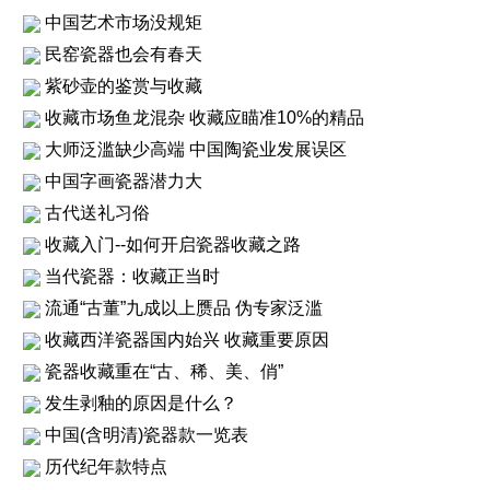
中国艺术市场没规矩
民窑瓷器也会有春天
紫砂壶的鉴赏与收藏
收藏市场鱼龙混杂 收藏应瞄准10%的精品
大师泛滥缺少高端 中国陶瓷业发展误区
中国字画瓷器潜力大
古代送礼习俗
收藏入门--如何开启瓷器收藏之路
当代瓷器：收藏正当时
流通“古董”九成以上赝品 伪专家泛滥
收藏西洋瓷器国内始兴 收藏重要原因
瓷器收藏重在“古、稀、美、俏”
发生剥釉的原因是什么？
中国(含明清)瓷器款一览表
历代纪年款特点