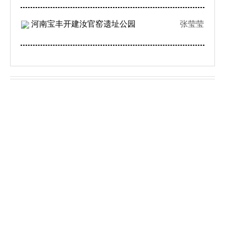
河南宝丰开建汝官窑遗址公园
张莹莹