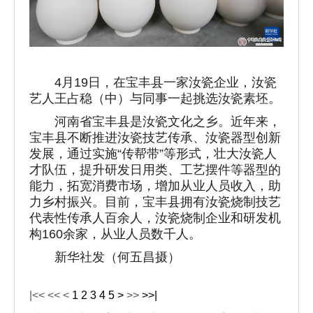
4月19日，在宝丰县一家汝瓷企业，汝瓷
艺人王占稳（中）与同事一起挑选汝瓷素坯。
河南省宝丰县是汝瓷文化之乡。近年来，
宝丰县不断推进汝瓷技艺传承、汝瓷器型创新
发展，通过实施“传帮带”等形式，壮大汝瓷人
才队伍，提升研发日用类、工艺摆件等器型的
能力，拓宽消费市场，增加从业人员收入，助
力乡村振兴。目前，宝丰县拥有汝瓷烧制技艺
代表性传承人百余人，汝瓷烧制企业和研发机
构160余家，从业人员数千人。
新华社发（何五昌摄）
|<<
<<
<
1
2
3
4
5
>
>>
>>|