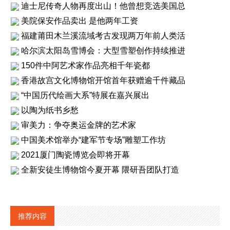
迪士尼传奇人物再度出山！他曾想竞选美国总
美院保安作品卖出 是他两年工资
福建莆田木兰溪流域考古发现两万年前人类活
哈尔滨太阳岛雪博会：大型雪塑创作持续推进
150件中阿艺术家作品亮相千年瓷都
香港故宫文化博物馆开馆首年获赠逾千件藏品
“中国历代绘画大系”特展在嘉兴展出
以陶为纸书乡愁
审美力：争夺奥运金牌的艺术家
中国美术馆举办“建军节专场”雕塑工作坊
2021厦门陶瓷博览会即将开幕
全新安徒生博物馆今夏开幕 隈研吾团队打造
推荐内容