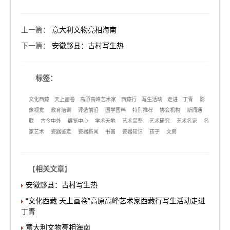
中央民族乐团著名箜篌演奏家吴琳为藏族同胞
现场演奏箜篌