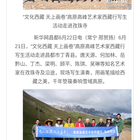
“文化西藏 天上画卷”高原高峰艺术家西藏行写生
活动走进孜珠寺
新华网昌都6月22日电（常宁 邢贺扬）6月
21日，“文化西藏 天上画卷”高原高峰艺术家西藏行
写生活动走进昌都市丁青县。唐天源、何加林、岳
黔山、丁杰、梁明、顾平、陈琪、吴琳等知名艺术
家在孜珠寺及沿途，现场写生演奏，用画笔描绘西
藏之美，千年箜篌奏响雪域高原。