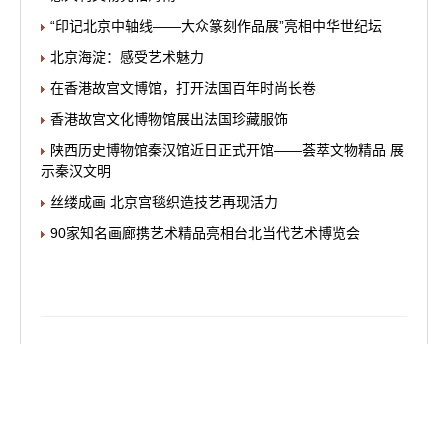
图为丁青风光
图为丁青风光
上一篇
：
意大利文物亮相海南
下一篇
：
安徽黟县：古村写生热
标签：
文化西藏
天上画卷
高原高峰艺术家
西藏行
写生活动
走进
丁青
影
像视觉
教育培训
评选前沿
国学国粹
特别推荐
协会机构
新闻通
联
古今中外
展览中心
学术天地
艺术品鉴
艺术研究
艺术名家
名
家艺术
瓷器鉴定
瓷器新闻
书画
瓷器知识
孩子
文房