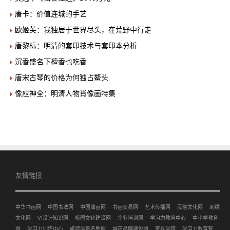
唐卡：价值连城的手艺
欧姬芙：我独居于世界尽头，在荒野中行走
唐黎标：明清的套印技术与套印本分析
沉香盛名下檀香也吃香
唐宋古琴的价格为何独占鳌头
像应神全：明清人物肖像画特集
友情链接
中华书画网
中国书法网
中国油画网
书画交易网
艺术传播网
民俗文化网
刺绣
文化网
VI设计知识网
校园文化建设网
企业培训网
学习力教育中心
中小学教育
网
学习力训练中心
旅游风景名胜网
城市品牌建设网
家长学院
学习力教育智