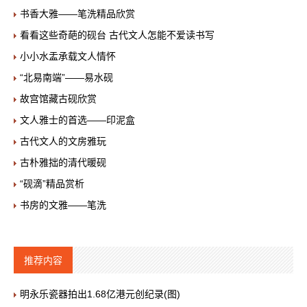
书香大雅——笔洗精品欣赏
看看这些奇葩的砚台 古代文人怎能不爱读书写
小小水盂承载文人情怀
“北易南端”——易水砚
故宫馆藏古砚欣赏
文人雅士的首选——印泥盒
古代文人的文房雅玩
古朴雅拙的清代暖砚
“砚滴”精品赏析
书房的文雅——笔洗
推荐内容
明永乐瓷器拍出1.68亿港元创纪录(图)