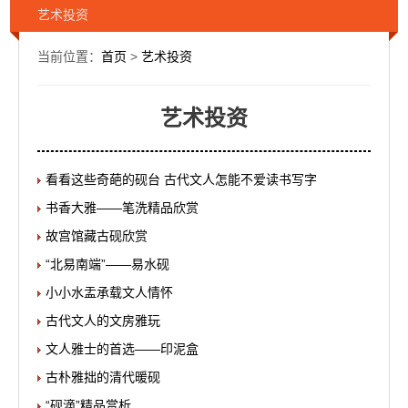
艺术投资
当前位置：
首页
>
艺术投资
艺术投资
看看这些奇葩的砚台 古代文人怎能不爱读书写字
书香大雅——笔洗精品欣赏
故宫馆藏古砚欣赏
“北易南端”——易水砚
小小水盂承载文人情怀
古代文人的文房雅玩
文人雅士的首选——印泥盒
古朴雅拙的清代暖砚
“砚滴”精品赏析