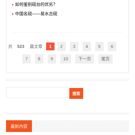
如何鉴别砚台的优劣？
中国名砚——易水古砚
523
1
2
3
4
5
6
7
8
9
10
下一页
尾页
最新内容