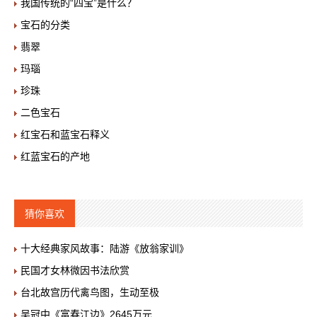
我国传统的“四宝”是什么？
宝石的分类
翡翠
玛瑙
珍珠
二色宝石
红宝石和蓝宝石释义
红蓝宝石的产地
猜你喜欢
十大经典家风故事：陆游《放翁家训》
民国才女林微因书法欣赏
台北故宫历代禽鸟图，生动至极
吴冠中《富春江边》2645万元