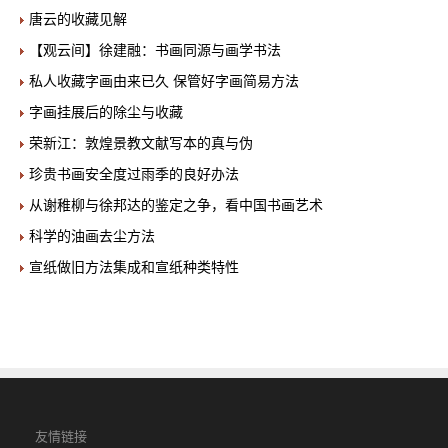
唐云的收藏见解
【观云间】徐建融：书画同源与画学书法
私人收藏字画由来已久 保管好字画简易方法
字画挂展后的除尘与收藏
荣新江：敦煌景教文献写本的真与伪
珍贵书画安全度过雨季的良好办法
从谢稚柳与徐邦达的鉴定之争，看中国书画艺术
科学的油画去尘方法
宣纸做旧方法集成和宣纸种类特性
友情链接