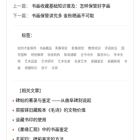
上一篇
：
书画收藏基础知识普及：怎样保管好字画
下一篇
：
书画保管讲究多 金秋晒画不可取
标签：
如何才能保持
书画藏品
青春常驻
影像视觉
教育培训
评选前沿
国
学国粹
特别推荐
协会机构
新闻通联
古今中外
展览中心
学术天
地
艺术品鉴
艺术研究
艺术名家
名家艺术
瓷器鉴定
瓷器新闻
书
画
瓷器知识
孩子
文房
【
相关文章
】
碑帖的著录与鉴定 ——从曲阜碑刻说起
郑振铎旧藏殿本《毛诗》的文物价值
谈藏书印的使用
《墨缘汇观》中的书画鉴定
孟宪钧：碑拓鉴定的方法