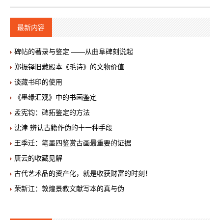
最新内容
碑帖的著录与鉴定 ——从曲阜碑刻说起
郑振铎旧藏殿本《毛诗》的文物价值
谈藏书印的使用
《墨缘汇观》中的书画鉴定
孟宪钧：碑拓鉴定的方法
沈津 辨认古籍作伪的十一种手段
王季迁：笔墨四鉴赏古画最重要的证据
唐云的收藏见解
古代艺术品的资产化，就是收获财富的时刻！
荣新江：敦煌景教文献写本的真与伪