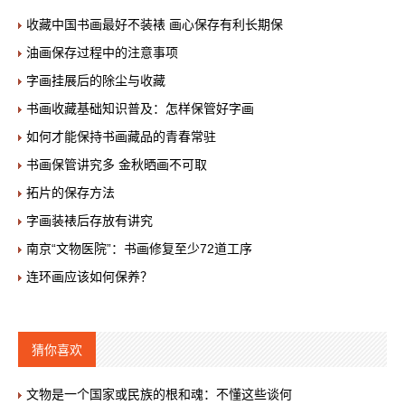
收藏中国书画最好不装裱 画心保存有利长期保
油画保存过程中的注意事项
字画挂展后的除尘与收藏
书画收藏基础知识普及：怎样保管好字画
如何才能保持书画藏品的青春常驻
书画保管讲究多 金秋晒画不可取
拓片的保存方法
字画装裱后存放有讲究
南京“文物医院”：书画修复至少72道工序
连环画应该如何保养？
猜你喜欢
文物是一个国家或民族的根和魂：不懂这些谈何