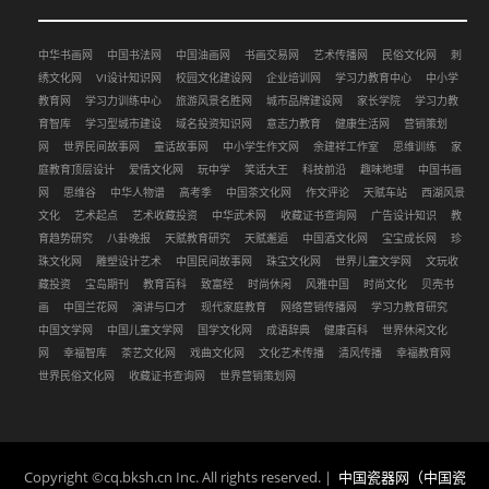
中华书画网
中国书法网
中国油画网
书画交易网
艺术传播网
民俗文化网
刺
绣文化网
VI设计知识网
校园文化建设网
企业培训网
学习力教育中心
中小学
教育网
学习力训练中心
旅游风景名胜网
城市品牌建设网
家长学院
学习力教
育智库
学习型城市建设
域名投资知识网
意志力教育
健康生活网
营销策划
网
世界民间故事网
童话故事网
中小学生作文网
余建祥工作室
思维训练
家
庭教育顶层设计
爱情文化网
玩中学
笑话大王
科技前沿
趣味地理
中国书画
网
思维谷
中华人物谱
高考季
中国茶文化网
作文评论
天赋车站
西湖风景
文化
艺术起点
艺术收藏投资
中华武术网
收藏证书查询网
广告设计知识
教
育趋势研究
八卦晚报
天赋教育研究
天赋邂逅
中国酒文化网
宝宝成长网
珍
珠文化网
雕塑设计艺术
中国民间故事网
珠宝文化网
世界儿童文学网
文玩收
藏投资
宝岛期刊
教育百科
致富经
时尚休闲
风雅中国
时尚文化
贝壳书
画
中国兰花网
演讲与口才
现代家庭教育
网络营销传播网
学习力教育研究
中国文学网
中国儿童文学网
国学文化网
成语辞典
健康百科
世界休闲文化
网
幸福智库
茶艺文化网
戏曲文化网
文化艺术传播
清风传播
幸福教育网
世界民俗文化网
收藏证书查询网
世界营销策划网
Copyright ©cq.bksh.cn Inc. All rights reserved. |
中国瓷器网（中国瓷