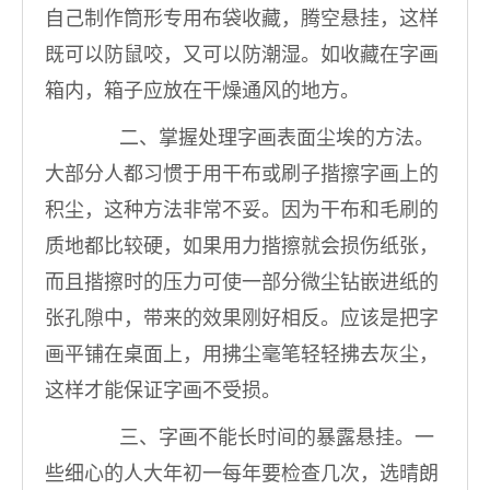
自己制作筒形专用布袋收藏，腾空悬挂，这样
既可以防鼠咬，又可以防潮湿。如收藏在字画
箱内，箱子应放在干燥通风的地方。
二、掌握处理字画表面尘埃的方法。
大部分人都习惯于用干布或刷子揩擦字画上的
积尘，这种方法非常不妥。因为干布和毛刷的
质地都比较硬，如果用力揩擦就会损伤纸张，
而且揩擦时的压力可使一部分微尘钻嵌进纸的
张孔隙中，带来的效果刚好相反。应该是把字
画平铺在桌面上，用拂尘毫笔轻轻拂去灰尘，
这样才能保证字画不受损。
三、字画不能长时间的暴露悬挂。一
些细心的人大年初一每年要检查几次，选晴朗