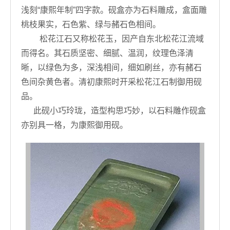
浅刻“康熙年制”四字款。砚盒亦为石料雕成，盒面雕
桃枝果实，石色紫、绿与赭石色相间。
松花江石又称松花玉，因产自东北松花江流域
而得名。其石质坚密、细腻、温润，纹理色泽清
晰，以绿色为多，深浅相间，细如刷丝，亦有赭石
色间杂黄色者。清初康熙时开采松花江石制御用砚
品。
此砚小巧玲珑，造型构思巧妙，以石料雕作砚盒
亦别具一格，为康熙御用砚。