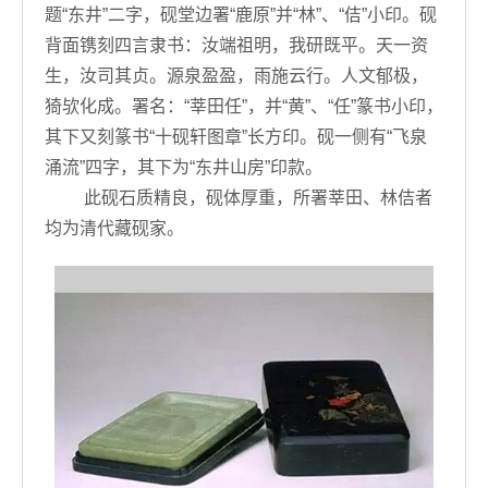
题“东井”二字，砚堂边署“鹿原”并“林”、“佶”小印。砚
背面镌刻四言隶书：汝端祖明，我研既平。天一资
生，汝司其贞。源泉盈盈，雨施云行。人文郁极，
猗欤化成。署名：“莘田任”，并“黄”、“任”篆书小印，
其下又刻篆书“十砚轩图章”长方印。砚一侧有“飞泉
涌流”四字，其下为“东井山房”印款。
此砚石质精良，砚体厚重，所署莘田、林佶者
均为清代藏砚家。