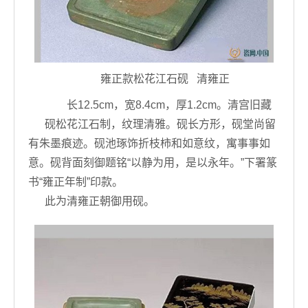
雍正款松花江石砚 清雍正
长12.5cm，宽8.4cm，厚1.2cm。清宫旧藏
砚松花江石制，纹理清雅。砚长方形，砚堂尚留
有朱墨痕迹。砚池琢饰折枝柿和如意纹，寓事事如
意。砚背面刻御题铭“以静为用，是以永年。”下署篆
书“雍正年制”印款。
此为清雍正朝御用砚。