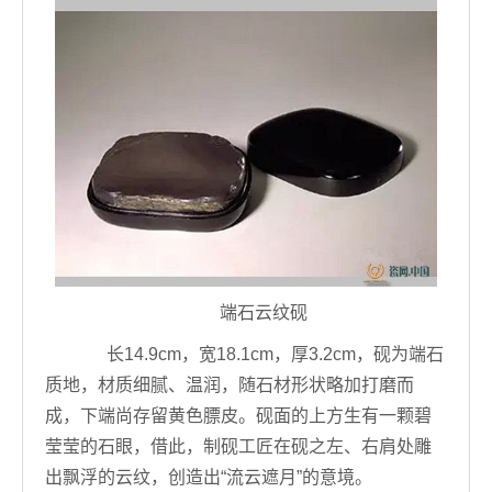
端石云纹砚
长14.9cm，宽18.1cm，厚3.2cm，砚为端石
质地，材质细腻、温润，随石材形状略加打磨而
成，下端尚存留黄色膘皮。砚面的上方生有一颗碧
莹莹的石眼，借此，制砚工匠在砚之左、右肩处雕
出飘浮的云纹，创造出“流云遮月”的意境。