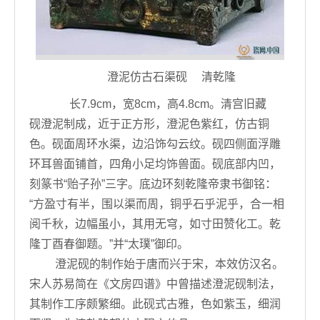
澄泥仿古石渠砚 清乾隆
长7.9cm，宽8cm，高4.8cm。清宫旧藏
砚澄泥制成，近于正方形，澄泥色紫红，仿古铜
色。砚面周环水渠，边沿饰勾云纹。砚四侧面浮雕
环耳兽面铺首，四角小足均饰兽面。砚底部内凹，
刻篆书“贻子孙”三字。底边环刻乾隆帝隶书御铭：
“方盈寸有半，围以渠而周，铜乎石乎泥乎，合一相
阅千秋，边幅虽小，其用无穹，如寸田赞化工。乾
隆丁酉春御题。”并“太璞”御印。
澄泥砚的制作始于唐而兴于宋，本效仿汉名。
宋人苏易简在《文房四谱》中曾描述澄泥砚制法，
其制作工序颇繁细。此砚式古雅，色如紫玉，细润