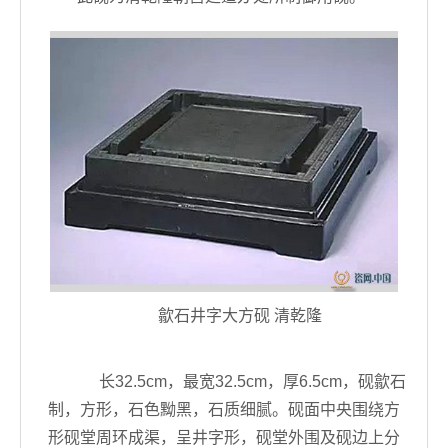
歙石井字大方砚 清乾隆
长32.5cm，最宽32.5cm，厚6.5cm，砚歙石
制，方形，石色黝黑，石质细腻。砚面中央围绕方
形砚堂周环成渠，呈井字形，砚堂外围及砚边上分