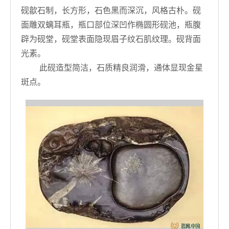
砚歙石制，长方形，石色黑而深沉，风格古朴。砚
面雕双螭耳瓶，瓶口部位深凹作椭圆形砚池，瓶腹
辟为砚堂，砚堂表面隐现眉子纹石肌纹理。砚背面
光素。
此砚造型简洁，石质精良润滑，通体显现金星
斑点。