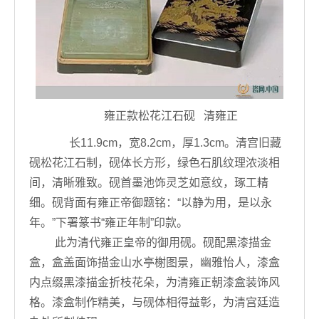
雍正款松花江石砚 清雍正
长11.9cm，宽8.2cm，厚1.3cm。清宫旧藏
砚松花江石制，砚体长方形，绿色石肌纹理浓淡相
间，清晰雅致。砚首墨池饰灵芝如意纹，琢工精
细。砚背面有雍正帝御题铭：“以静为用，是以永
年。”下署篆书“雍正年制”印款。
此为清代雍正皇帝的御用砚。砚配黑漆描金
盒，盒盖面饰描金山水亭榭图景，幽雅怡人，漆盒
内点缀黑漆描金折枝花朵，为清雍正朝漆盒装饰风
格。漆盒制作精美，与砚体相得益彰，为清宫廷造