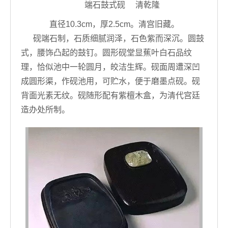
端石鼓式砚 清乾隆
直径10.3cm，厚2.5cm。清宫旧藏。
砚端石制，石质细腻润泽，石色紫而深沉。圆鼓
式，腰饰凸起的鼓钉。圆形砚堂显蕉叶白石品纹
理，恰似池中一轮圆月，皎洁生辉。砚面周遭深凹
成圆形渠，作砚池用，可贮水，便于磨墨点砚。砚
背面光素无纹。砚随形配有紫檀木盒，为清代宫廷
造办处所制。