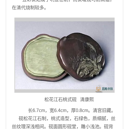
在清代烧制较多。
松花江石桃式砚 清康熙
长6.7cm，宽6.4cm，厚0.8cm。清宫旧藏。
砚松花江石制，桃式造型，石绿色，质细腻，丝
丝纹理深浅相间。砚面圆形砚堂，雕小浅池。砚背