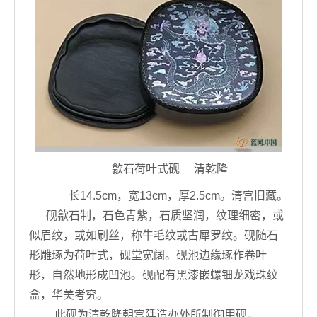
歙石荷叶式砚 清乾隆
长14.5cm，宽13cm，厚2.5cm。清宫旧藏。
砚歙石制，石色青紫，石质坚润，纹理细密，或
似眉纹，或如刷丝，称牛毛纹或古犀罗纹。砚随石
形雕琢为荷叶式，砚堂宽阔。砚池边缘琢作卷叶
形，自然地形成凹池。砚配有黑漆嵌螺钿龙戏珠纹
盒，华美考究。
此砚为清乾隆朝宫廷造办处所制御用砚。