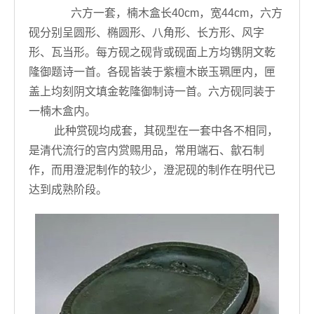
六方一套，楠木盒长40cm，宽44cm，六方
砚分别呈圆形、椭圆形、八角形、长方形、风字
形、瓦当形。每方砚之砚背或砚面上方均镌阴文乾
隆御题诗一首。各砚皆装于紫檀木嵌玉珮匣内，匣
盖上均刻阴文填金乾隆御制诗一首。六方砚同装于
一楠木盒内。
此种赏砚均成套，其砚型在一套中各不相同，
是清代流行的宫内赏赐用品，常用端石、歙石制
作，而用澄泥制作的较少，澄泥砚的制作在明代已
达到成熟阶段。