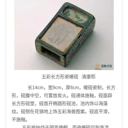
五彩长方形瓷暖砚 清康熙
长14cm，宽9cm，厚6cm，暖砚瓷制，长方
形，砚腹中空，可置放炭火。砚通体施釉，砚面辟
长方形砚堂，砚首开椭圆形砚池，池内饰以海藻
纹。砚侧在花锦地上饰五彩海兽图案。砚底平滑，
不施釉。
五彩瓷始烧于明宣德朝，而瓷暖砚可耐高温，