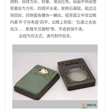
烧制，砚体方形，较重，澄泥红色。砚面中央砚堂
受墨处为方形，四周环水渠，故称石渠砚。砚边沿
饰回纹，四侧面各雕饰一螭纹。砚背面正中双边框
内篆书“子孙寿昌”四字，边框上刻铭：“石渠之名始
自汉……乾隆辛丑御制”等，字迹剥蚀不清。
此砚为仿古式，清代制作较多。