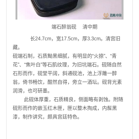
端石醉翁砚 清中期
长24.7cm，宽17.5cm，厚3.3cm。清宫旧
藏。
砚端石制，石质黝黑细腻，有明显的“火捺”、“青
花”、“焦叶白”等石肌纹理，为旧坑端石。砚随自然
石形而作，砚堂平阔，斜通砚池，池上浮雕一醉
翁，倚书畅饮，酣然自得，旁立一酒坛。砚背光素
润滑，也可研墨。
此砚体厚重，石质精良，侧面略有剥蚀。附随
砚形而作的嵌玉红木匣，匣以整木掏成，内髹黑
漆，制作讲究，颇具宫廷特色。