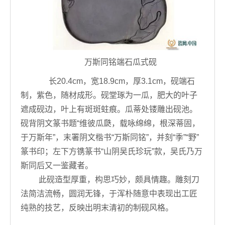
万斯同铭端石瓜式砚
长20.4cm，宽18.9cm，厚3.1cm，砚端石
制，紫色，随材成形。砚堂琢为一瓜，肥大的叶子
遮成砚边，叶上有斑斑蛀痕。瓜蒂处镂雕出砚池。
砚背阴文篆书题“维彼瓜瓞，载咏绵绵，根深蒂固，
于万斯年”，末署阴文楷书“万斯同铭”，并刻“季”“野”
篆书印；左下方镌篆书“山阴吴氏珍玩”款，吴氏乃万
斯同后又一鉴藏者。
此砚造型厚重，构思巧妙，颇具情趣。雕刻刀
法简洁流畅，圆润无锋，于浑朴随意中表现出工匠
纯熟的技艺，反映出明末清初的制砚风格。