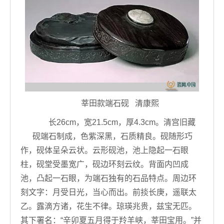
莘田款端石砚 清康熙
长26cm，宽21.5cm，厚4.3cm。清宫旧藏
砚端石制成，色紫深黑，石质精良。砚随形巧
作，砚体呈朵云状。云形砚池，池上隐起一石眼
柱，砚堂受墨宽广，砚边环刻云纹。背面内凹成
池，凸起一石眼，为端石独有的石品特点。周边环
刻文字：月受日光，当心而出。前掞长庚，遥联太
乙。露滴方诸，花生不律。琼瑛兆贵，兹宝无匹。
其下署名：“辛卯夏五月得于羚羊峡，莘田宝用。”并