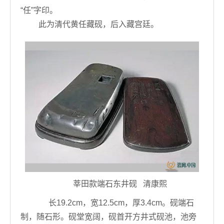
“任”字印。
此为清代黄任藏砚，后入藏宫廷。
莘田款端石东井砚 清康熙
长19.2cm，宽12.5cm，厚3.4cm。砚端石
制，随石形。砚堂宽阔，砚首开方井式砚池，池旁