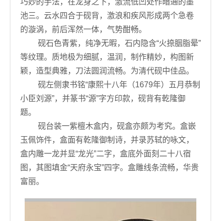
巧妙的手法，在龙身之下，激流低凹处作暗通的墨
池三。云水四合于砚背，激浪和疾风形成两个急卷
的漩涡，前后浑然一体，气势酣畅。
砚石色青紫，纯净无暇，石内隐含“火捺胭脂晕”
等纹理。质地极为细腻，温润，制作精妙，构图新
颖，造型典雅，刀法圆润流畅。为清代砚中佳品。
砚左侧隶书铭“康熙十八年（1679年）五月恭制
小臣刘源”，并篆书“源”字方印款，砚背有乾隆御
题。
砚台装一紫檀木盒内，砚盒亦颇为考究。盒嵌
玉佩饰件，盒面有乾隆御制诗，并录苏轼的咏文，
盒内雕一龙并显“龙光”二字，盒底外面刻二十八宿
图，其图填金“天府永宝”四字。盒雕线条流畅，华贵
富丽。