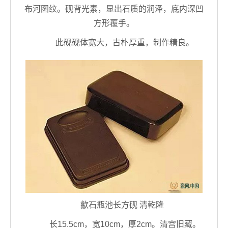
布河图纹。砚背光素，显出石质的润泽，底内深凹
方形覆手。
此砚砚体宽大，古朴厚重，制作精良。
歙石瓶池长方砚 清乾隆
长15.5cm，宽10cm，厚2cm。清宫旧藏。