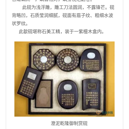
此砚为浅浮雕，雕工刀法圆润，不露锋芒。砚
背略凹，石质莹润细腻，砚面有眉子纹、粗细水波
状罗纹。
此歙砚堪称石美工精，装于一紫檀木盒内。
澄泥乾隆御制赏砚