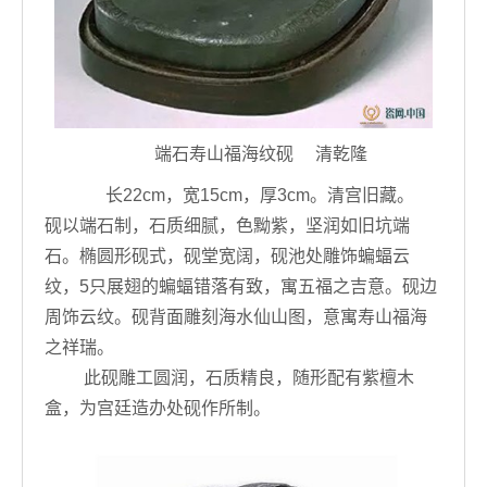
端石寿山福海纹砚 清乾隆
长22cm，宽15cm，厚3cm。清宫旧藏。
砚以端石制，石质细腻，色黝紫，坚润如旧坑端
石。椭圆形砚式，砚堂宽阔，砚池处雕饰蝙蝠云
纹，5只展翅的蝙蝠错落有致，寓五福之吉意。砚边
周饰云纹。砚背面雕刻海水仙山图，意寓寿山福海
之祥瑞。
此砚雕工圆润，石质精良，随形配有紫檀木
盒，为宫廷造办处砚作所制。