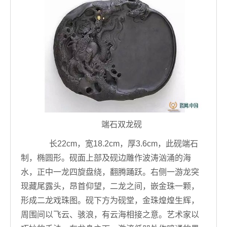
端石双龙砚
长22cm，宽18.2cm，厚3.6cm，此砚端石
制，椭圆形。砚面上部及砚边雕作波涛汹涌的海
水，正中一龙四旋盘绕，翻腾踊跃。右侧一游龙突
现藏尾露头，昂首仰望，二龙之间，嵌金珠一颗，
形成二龙戏珠图。砚下方为砚堂，金珠煌煌生辉，
周围间以飞云、骇浪，有云海相接之意。艺术家以