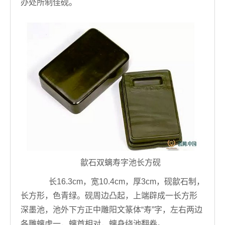
办处所制佳砚。
歙石双螭寿字池长方砚
长16.3cm，宽10.4cm，厚3cm，砚歙石制，
长方形，色青绿。砚周边凸起，上端辟成一长方形
深墨池，池外下方正中雕阳文篆体“寿”字，左右两边
各雕螭虎一，螭首相对，螭身绕池翻卷。