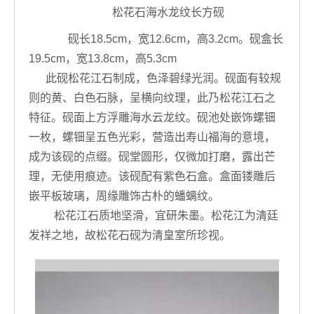
松花石海水龙纹长方砚
砚长18.5cm，宽12.6cm，高3.2cm。砚盒长
19.5cm，宽13.8cm，高5.3cm
此砚松花江石制成，色泽碧绿光润。砚面有较规
则的黄、白色石脉，呈横向纹理，此乃松花江石之
特征。砚面上方浮雕海水云龙纹。砚池处嵌饰螺钿
一枚，螺钿呈五色光彩，营造出寿山福海的意境，
成为该砚的点缀。砚堂圆形，仅微加打磨，露出芒
理，无使用痕迹。该砚配有紫色石盒。盒面镂雕后
嵌平板玻璃，周缘雕饰古朴的蟠螭纹。
松花江石质地坚滑，宜研朱墨。松花江为清廷
发祥之地，故松花石砚为清皇室所珍视。