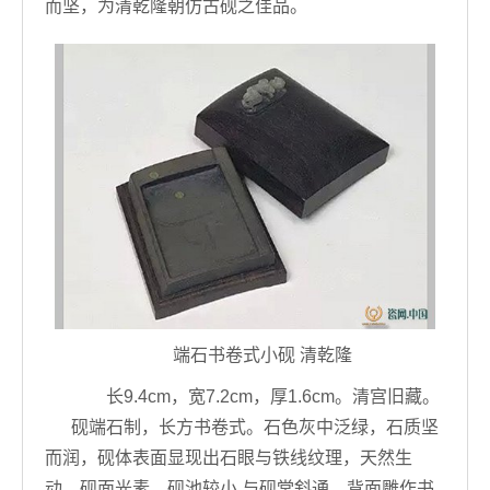
而坚，为清乾隆朝仿古砚之佳品。
端石书卷式小砚 清乾隆
长9.4cm，宽7.2cm，厚1.6cm。清宫旧藏。
砚端石制，长方书卷式。石色灰中泛绿，石质坚
而润，砚体表面显现出石眼与铁线纹理，天然生
动。砚面光素，砚池较小,与砚堂斜通。背面雕作书