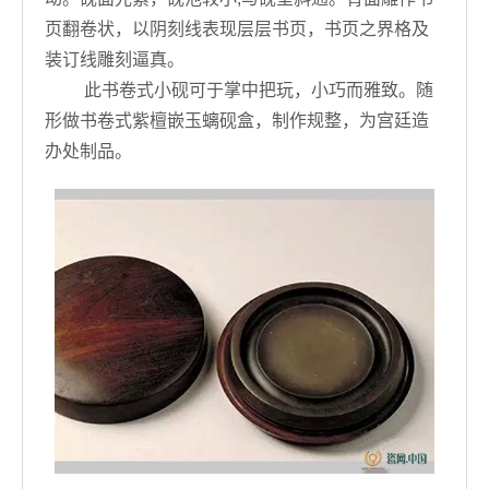
页翻卷状，以阴刻线表现层层书页，书页之界格及
装订线雕刻逼真。
此书卷式小砚可于掌中把玩，小巧而雅致。随
形做书卷式紫檀嵌玉螭砚盒，制作规整，为宫廷造
办处制品。