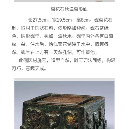
菊花石秋潭菊形砚
长27.5cm，宽19.5cm，高8cm。砚菊花石
制，取材于圆状石料，依形略加斧凿。砚石茶绿
色，圆形砚堂，犹如一潭秋水。砚堂内外各有白菊
纹一朵，注水后，恰似菊花倒映于水中，情趣盎
然。砚堂右上方有一天然孔洞，可作墨池。
此砚因材施艺，造型自然，雕工刀法简练，构思
奇巧，意趣天成。