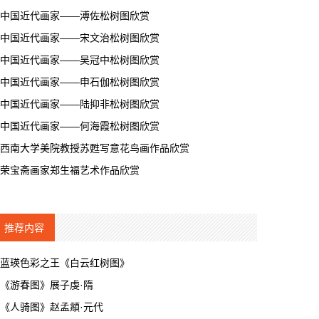
中国近代画家——溥佐松树图欣赏
中国近代画家——宋文治松树图欣赏
中国近代画家——吴冠中松树图欣赏
中国近代画家——申石伽松树图欣赏
中国近代画家——陆抑非松树图欣赏
中国近代画家——何海霞松树图欣赏
西南大学美院教授苏甦写意花鸟画作品欣赏
荣宝斋画家郑生福艺术作品欣赏
推荐内容
蓝瑛色彩之王《白云红树图》
《游春图》展子虔·隋
《人骑图》赵孟頫·元代