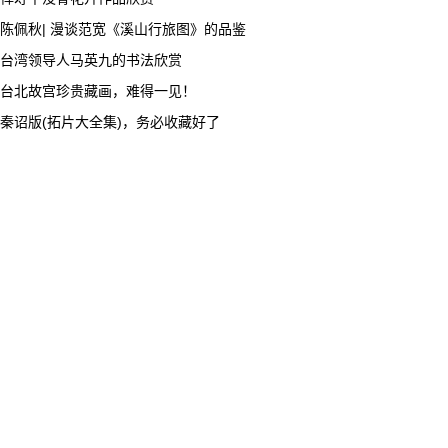
陈佩秋| 漫谈范宽《溪山行旅图》的品鉴
台湾领导人马英九的书法欣赏
台北故宫珍贵藏画，难得一见！
秦诏版(拓片大全集)，务必收藏好了