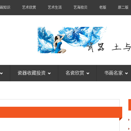
画知识
艺术欣赏
艺术生活
艺海拾贝
老版
原二版
瓷器收藏投资
名瓷欣赏
书画名家