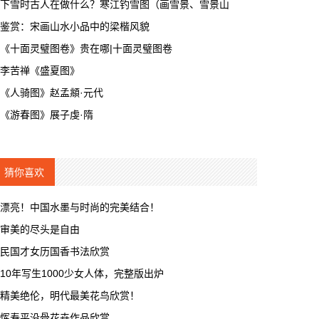
下雪时古人在做什么？寒江钓雪图（画雪景、雪景山
鉴赏：宋画山水小品中的梁楷风貌
《十面灵璧图卷》贵在哪|十面灵璧图卷
李苦禅《盛夏图》
《人骑图》赵孟頫·元代
《游春图》展子虔·隋
猜你喜欢
漂亮！中国水墨与时尚的完美结合！
审美的尽头是自由
民国才女历国香书法欣赏
10年写生1000少女人体，完整版出炉
精美绝伦，明代最美花鸟欣赏！
恽寿平没骨花卉作品欣赏