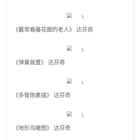
《戴常春藤花圈的老人》 达芬奇
《弹簧装置》 达芬奇
《多管炮素描》 达芬奇
《地形鸟瞰图》 达芬奇