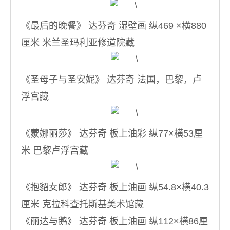
《最后的晚餐》 达芬奇 湿壁画 纵469 ×横880
厘米 米兰圣玛利亚修道院藏
《圣母子与圣安妮》 达芬奇 法国，巴黎，卢
浮宫藏
《蒙娜丽莎》 达芬奇 板上油彩 纵77×横53厘
米 巴黎卢浮宫藏
《抱貂女郎》 达芬奇 板上油画 纵54.8×横40.3
厘米 克拉科查托斯基美术馆藏
《丽达与鹅》 达芬奇 板上油画 纵112×横86厘