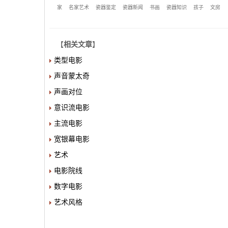
家
名家艺术
瓷器鉴定
瓷器新闻
书画
瓷器知识
孩子
文房
【
相关文章
】
类型电影
声音蒙太奇
声画对位
意识流电影
主流电影
宽银幕电影
艺术
电影院线
数字电影
艺术风格