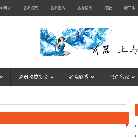
画知识
艺术欣赏
艺术生活
艺海拾贝
老版
原二版
瓷器收藏投资
名瓷欣赏
书画名家