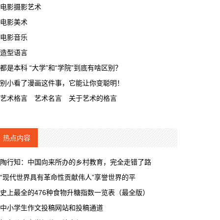
电影摄影艺术
电影美术
电影音乐
造型语言
都是本科 “大学”和“学院”到底有啥区别？
别小看了漫画这件事，它能让你变聪明！
艺术格言 艺术名言 关于艺术的格言
热点内容
陶行知：中国向来所办的乡村教育，完全走错了路
“现代世界具有革命性贡献伟人”享誉世界的平
史上最全的476种食物升糖指数一览表（最全版）
中小学生作文投稿网站和投稿通道