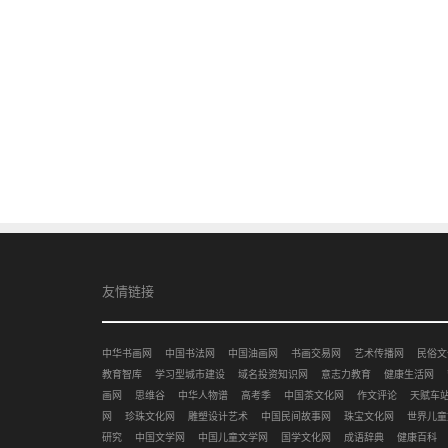
友情链接
中华书画网
中国书法网
中国油画网
书画交易网
艺术传播网
民俗文
教育智库
学习型城市建设
域名投资知识网
意志力教育
健康生活网
画网
思维谷
中华人物谱
高考季
中国茶文化网
作文评论
天赋车
网
珍珠文化网
雕塑设计艺术
中国民间故事网
珠宝文化网
世界儿童
研究
中国文学网
中国儿童文学网
国学文化网
成语辞典
健康百科