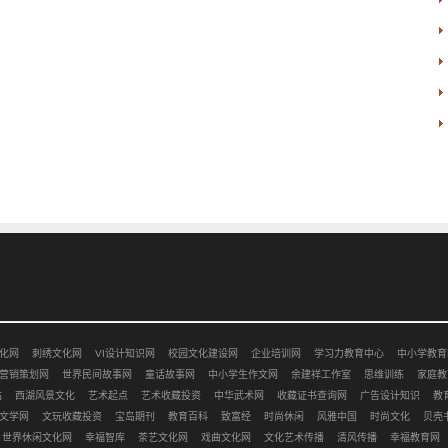
化网
刺绣文化网
VI设计知识网
校园文化建设网
企业培训网
学习力教育中心
中小学教育
营销策划网
世界民间故事网
童话故事网
中小学生作文网
余建祥工作室
思维训练
家庭教
站
西湖风景文化
艺术起点
艺术收藏投资
中华武术网
收藏证书查询网
广告设计知识
教
文学网
文玩收藏投资
宝岛期刊
教育百科
致富经
时尚休闲
风雅中国
时尚文化
贝壳
世界休闲文化网
幸福智库
茶艺文化网
戏曲文化网
文化艺术传播
清风传播
幸福教育网