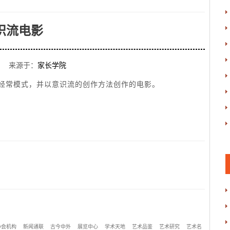
识流电影
 来源于：
家长学院
经常模式，并以意识流的创作方法创作的电影。
协会机构
新闻通联
古今中外
展览中心
学术天地
艺术品鉴
艺术研究
艺术名