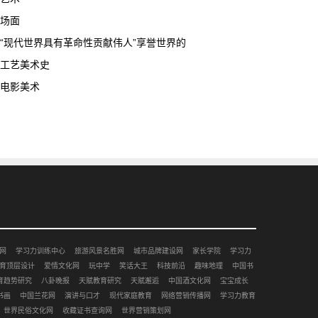
场面
“现代世界具有革命性贡献伟人”享誉世界的
工艺美术史
电影美术
网
学习力训练中心
旅游风景名胜网
城市品牌建设网
家长学院
学习力
育顶层设计
爱情文化网
玩中学
笑话大王
科技前沿
趣味地理
中国书
育趋势研究
八卦晚报
天赋教育研究
天赋邂逅
中国酒文化网
宝宝成长
书画
中国兰花网
演讲与口才
现代家庭教育
网络营销传播网
学习力教育
世界民俗文化网
收藏证书查询网
世界营销策划网