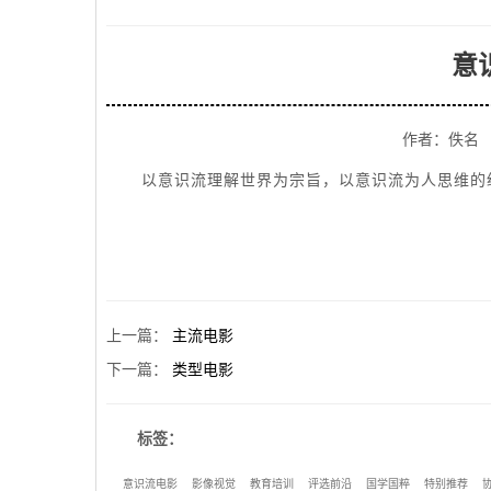
意
作者：佚名
以意识流理解世界为宗旨，以意识流为人思维的
上一篇
：
主流电影
下一篇
：
类型电影
标签：
意识流电影
影像视觉
教育培训
评选前沿
国学国粹
特别推荐