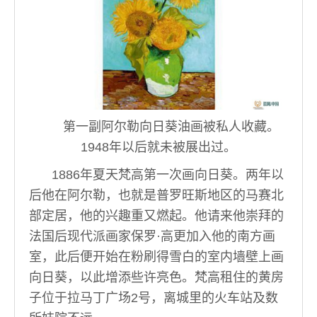
第一副阿尔勒向日葵油画被私人收藏。
1948年以后就未被展出过。
1886年夏天梵高第一次画向日葵。两年以
后他在阿尔勒，也就是普罗旺斯地区的马赛北
部定居，他的兴趣重又燃起。他请来他崇拜的
法国后现代派画家保罗·高更加入他的南方画
室，此后便开始在粉刷得雪白的室内墙壁上画
向日葵，以此增添些许亮色。梵高租住的黄房
子位于拉马丁广场2号，离城里的火车站及数