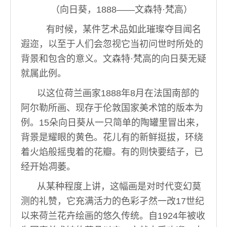
（向日葵，1888——文森特·梵高）
有时候，某件艺术品如此璀璨夺目闻名
遐迩，以至于人们会忽视它当初问世时所处的
背景和包含的意义。文森特·梵高的向日葵无疑
就属此例。
以这位荷兰画家1888年8月在法国南部的
阿尔勒所画、现存于伦敦国家美术馆的版本为
例。15朵向日葵从一只简单的陶罐里冒出来，
背景是耀眼的黄色。花儿有的新鲜挺拔，环绕
着火焰般摇曳着的花瓣。有的则快要结子，已
经开始凋萎。
从某种程度上讲，这幅画是对时代变幻莫
测的礼赞，它充满活力的色彩孑然一改17世纪
以来荷兰花卉绘画的悠久传统。自1924年被收