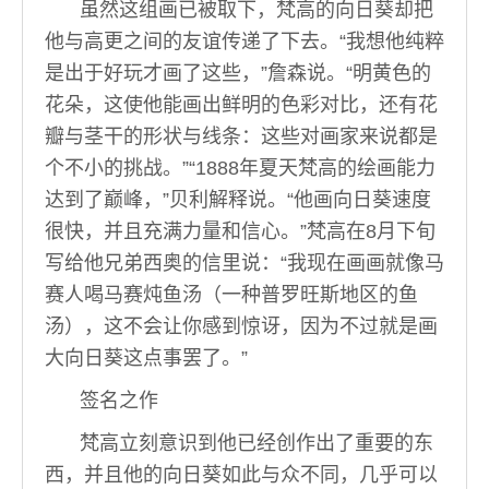
虽然这组画已被取下，梵高的向日葵却把
他与高更之间的友谊传递了下去。“我想他纯粹
是出于好玩才画了这些，”詹森说。“明黄色的
花朵，这使他能画出鲜明的色彩对比，还有花
瓣与茎干的形状与线条：这些对画家来说都是
个不小的挑战。”“1888年夏天梵高的绘画能力
达到了巅峰，”贝利解释说。“他画向日葵速度
很快，并且充满力量和信心。”梵高在8月下旬
写给他兄弟西奥的信里说：“我现在画画就像马
赛人喝马赛炖鱼汤（一种普罗旺斯地区的鱼
汤），这不会让你感到惊讶，因为不过就是画
大向日葵这点事罢了。”
签名之作
梵高立刻意识到他已经创作出了重要的东
西，并且他的向日葵如此与众不同，几乎可以