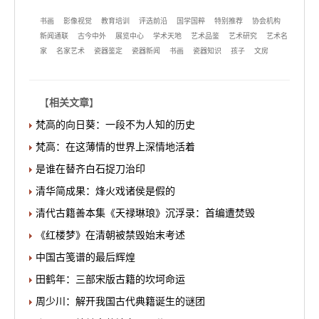
书画
影像视觉
教育培训
评选前沿
国学国粹
特别推荐
协会机构
新闻通联
古今中外
展览中心
学术天地
艺术品鉴
艺术研究
艺术名
家
名家艺术
瓷器鉴定
瓷器新闻
书画
瓷器知识
孩子
文房
【
相关文章
】
梵高的向日葵：一段不为人知的历史
梵高：在这薄情的世界上深情地活着
是谁在替齐白石捉刀治印
清华简成果：烽火戏诸侯是假的
清代古籍善本集《天禄琳琅》沉浮录：首编遭焚毁
《红楼梦》在清朝被禁毁始末考述
中国古笺谱的最后辉煌
田鹤年：三部宋版古籍的坎坷命运
周少川：解开我国古代典籍诞生的谜团