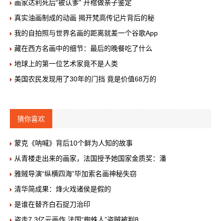
画家达利死后“被认爹” 开棺做亲子鉴定
真实油画制成的动画 揭开梵高传记片背后的秘
我的自拍照与世界名画的距离就差一个谷歌App
藏在西方名画中的细节：最后的晚餐吃了什么
地球上的第一位艺术家竟不是人类
美国农民发现用了30年的门挡 竟是价值68万的
猜你喜欢
蒙克《呐喊》背后10个鲜为人知的故事
从青楼走出来的画家，法国授予她国家金质奖：潘
雅贼导演“纵横四海”毕加索名画神秘失窃
清华简成果：烽火戏诸侯是假的
是谁在替齐白石捉刀治印
盗走7.3亿元画作 法国“蜘蛛人”盗贼被判8