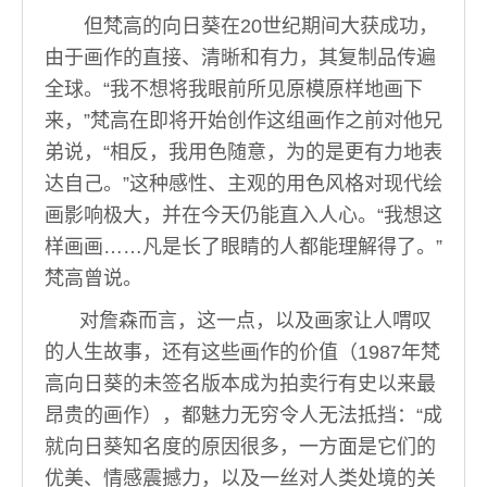
但梵高的向日葵在20世纪期间大获成功，
由于画作的直接、清晰和有力，其复制品传遍
全球。“我不想将我眼前所见原模原样地画下
来，”梵高在即将开始创作这组画作之前对他兄
弟说，“相反，我用色随意，为的是更有力地表
达自己。”这种感性、主观的用色风格对现代绘
画影响极大，并在今天仍能直入人心。“我想这
样画画……凡是长了眼睛的人都能理解得了。”
梵高曾说。
对詹森而言，这一点，以及画家让人喟叹
的人生故事，还有这些画作的价值（1987年梵
高向日葵的未签名版本成为拍卖行有史以来最
昂贵的画作），都魅力无穷令人无法抵挡：“成
就向日葵知名度的原因很多，一方面是它们的
优美、情感震撼力，以及一丝对人类处境的关