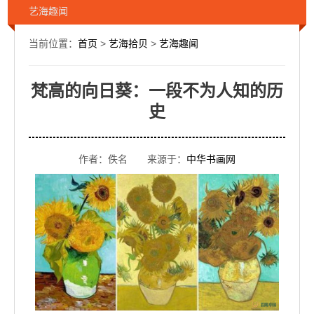
艺海趣闻
当前位置：
首页
>
艺海拾贝
>
艺海趣闻
梵高的向日葵：一段不为人知的历
史
作者：佚名 来源于：
中华书画网