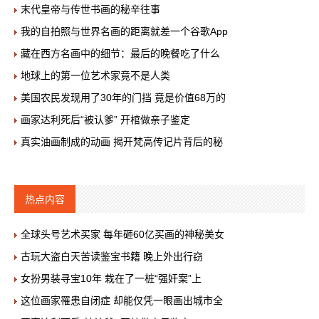
末代皇帝与传世书画的秘辛往事
我的自拍照与世界名画的距离就差一个谷歌App
藏在西方名画中的细节：最后的晚餐吃了什么
地球上的第一位艺术家竟不是人类
美国农民发现用了30年的门挡 竟是价值68万的
画家达利死后“被认爹” 开棺做亲子鉴定
真实油画制成的动画 揭开梵高传记片背后的秘
热点内容
全球头号艺术买家 每年砸60亿买画的神秘美女
古玩大盗白天苦读鉴宝书籍 晚上外出行窃
女扮男装寻宝10年 栽在了一桩“强奸案”上
这位画家罹患自闭症 却能仅凭一眼画出城市全