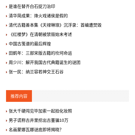
是谁在替齐白石捉刀治印
清华简成果：烽火戏诸侯是假的
清代古籍善本集《天禄琳琅》沉浮录：首编遭焚毁
《红楼梦》在清朝被禁毁始末考述
中国古笺谱的最后辉煌
田鹤年：三部宋版古籍的坎坷命运
周少川：解开我国古代典籍诞生的谜团
张一民：纳兰容若神交王石谷
推荐内容
张大千硬闯见毕加索一起拍化妆照
男子谎称古井里挖出古董骗10万
名画蒙娜瓦娜谜底即将揭晓？