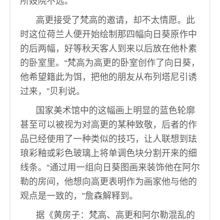
所妓院不远。
高更接受了梵高的邀请，却不太情愿。此
时这位荷兰人便开始绘制那四幅向日葵原作中
的后两幅，好等秋天客人到来以后放在他朴素
的卧室里。“梵高为高更的卧室创作了向日葵，
他希望籍此为饵，把他的朋友从布列塔尼引诱
过来，”贝利说。
国家美术馆中的这幅画上明显的蓝色轮廓
甚至可以被视为对高更的某种致敬，后者的作
品已经使用了一种类似的技巧，让人联想到珐
琅彩釉或彩色玻璃上将单调色块分割开来的细
线条。“通过用一组向日葵图画来装饰他在阿尔
勒的房间，他想向高更表明作为画家他与他的
观点是一致的，”詹森解释到。
据《黄房子：梵高、高更和阿尔勒混乱的