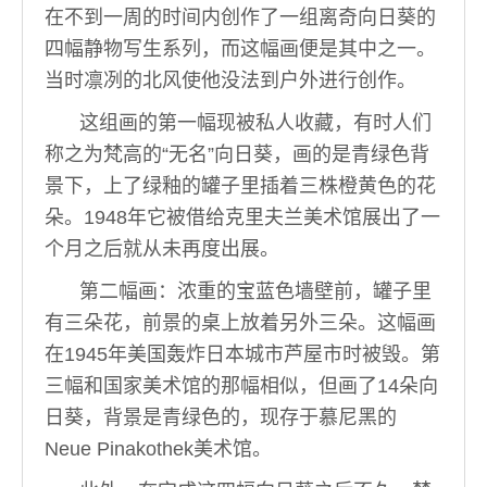
在不到一周的时间内创作了一组离奇向日葵的
四幅静物写生系列，而这幅画便是其中之一。
当时凛冽的北风使他没法到户外进行创作。
这组画的第一幅现被私人收藏，有时人们
称之为梵高的“无名”向日葵，画的是青绿色背
景下，上了绿釉的罐子里插着三株橙黄色的花
朵。1948年它被借给克里夫兰美术馆展出了一
个月之后就从未再度出展。
第二幅画：浓重的宝蓝色墙壁前，罐子里
有三朵花，前景的桌上放着另外三朵。这幅画
在1945年美国轰炸日本城市芦屋市时被毁。第
三幅和国家美术馆的那幅相似，但画了14朵向
日葵，背景是青绿色的，现存于慕尼黑的
Neue Pinakothek美术馆。