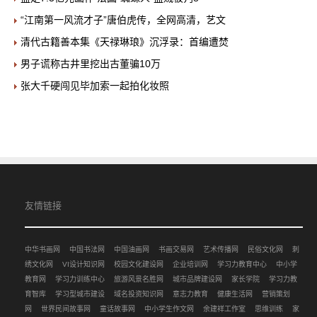
“江南第一风流才子”唐伯虎传，全网高清，艺文
清代古籍善本集《天禄琳琅》沉浮录：首编遭焚
男子谎称古井里挖出古董骗10万
张大千硬闯见毕加索一起拍化妆照
友情链接
中华书画网
中国书法网
中国油画网
书画交易网
艺术传播网
民俗文化网
刺
绣文化网
VI设计知识网
校园文化建设网
企业培训网
学习力教育中心
中小学
教育网
学习力训练中心
旅游风景名胜网
城市品牌建设网
家长学院
学习力教
育智库
学习型城市建设
域名投资知识网
意志力教育
健康生活网
营销策划
网
世界民间故事网
童话故事网
中小学生作文网
余建祥工作室
思维训练
家