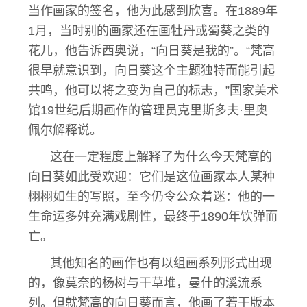
当作画家的签名，他为此感到欣喜。在1889年
1月，当时别的画家还在画牡丹或蜀葵之类的
花儿，他告诉西奥说，“向日葵是我的”。“梵高
很早就意识到，向日葵这个主题独特而能引起
共鸣，他可以将之变为自己的标志，”国家美术
馆19世纪后期画作的管理员克里斯多夫·里奥
佩尔解释说。
这在一定程度上解释了为什么今天梵高的
向日葵如此受欢迎：它们是这位画家本人某种
栩栩如生的写照，至今仍令公众着迷：他的一
生命运多舛充满戏剧性，最终于1890年饮弹而
亡。
其他知名的画作也有以组画系列形式出现
的，像莫奈的杨树与干草堆，曼什的溪流系
列。但就梵高的向日葵而言，他画了若干版本