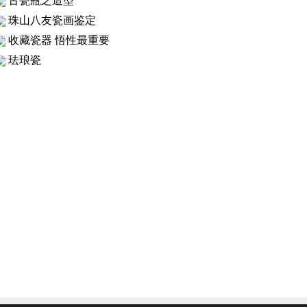
古瓷瓶之造型
珠山八友瓷画鉴定
收藏瓷器 悟性最重要
珐琅瓷