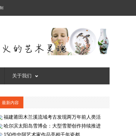
制
关于我们
最新内容
福建莆田木兰溪流域考古发现两万年前人类活
哈尔滨太阳岛雪博会：大型雪塑创作持续推进
150件中阿艺术家作品亮相千年瓷都