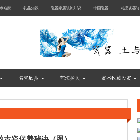
术名家
礼品知识
瓷器家居装饰知识
中国瓷器
礼品瓷器订
名瓷欣赏
艺海拾贝
瓷器收藏投资
的古瓷保养秘诀（图）