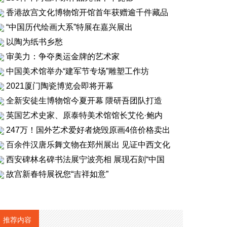
香港故宫文化博物馆开馆首年获赠逾千件藏品
“中国历代绘画大系”特展在嘉兴展出
以陶为纸书乡愁
审美力：争夺奥运金牌的艺术家
中国美术馆举办“建军节专场”雕塑工作坊
2021厦门陶瓷博览会即将开幕
全新安徒生博物馆今夏开幕 隈研吾团队打造
英国艺术史家、原泰特美术馆馆长艾伦·鲍内
247万！国外艺术爱好者烧毁原画4倍价格卖出
百余件汉唐乐舞文物在郑州展出 见证中西文化
西安碑林名碑书法展宁波亮相 展现石刻“中国
故宫新春特展祝您“吉祥如意”
推荐内容