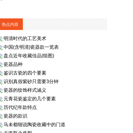
热点内容
明清时代的工艺美术
中国(含明清)瓷器款一览表
盘点近年收藏佳品(组图)
瓷器品种
鉴识古瓷的四个要素
识别真假紫砂只需要3分钟
瓷器的纹饰样式涵义
元青花瓷鉴定的几个要素
历代纪年款特点
瓷器的款识
马未都细说陶瓷收藏中的门道