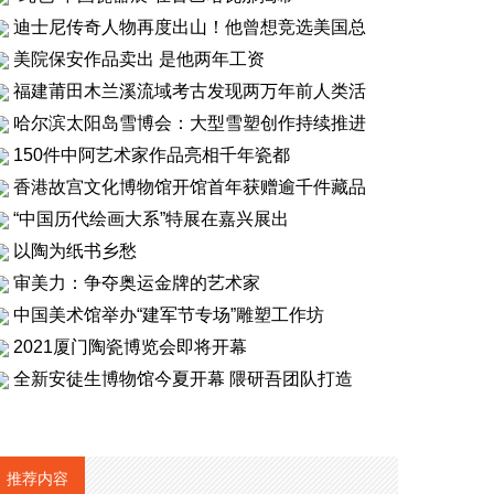
迪士尼传奇人物再度出山！他曾想竞选美国总
美院保安作品卖出 是他两年工资
福建莆田木兰溪流域考古发现两万年前人类活
哈尔滨太阳岛雪博会：大型雪塑创作持续推进
150件中阿艺术家作品亮相千年瓷都
香港故宫文化博物馆开馆首年获赠逾千件藏品
“中国历代绘画大系”特展在嘉兴展出
以陶为纸书乡愁
审美力：争夺奥运金牌的艺术家
中国美术馆举办“建军节专场”雕塑工作坊
2021厦门陶瓷博览会即将开幕
全新安徒生博物馆今夏开幕 隈研吾团队打造
推荐内容