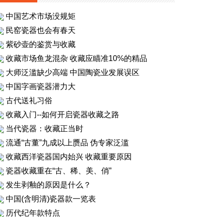
中国艺术市场没规矩
民窑瓷器也会有春天
紫砂壶的鉴赏与收藏
收藏市场鱼龙混杂 收藏应瞄准10%的精品
大师泛滥缺少高端 中国陶瓷业发展误区
中国字画瓷器潜力大
古代送礼习俗
收藏入门--如何开启瓷器收藏之路
当代瓷器：收藏正当时
流通“古董”九成以上赝品 伪专家泛滥
收藏西洋瓷器国内始兴 收藏重要原因
瓷器收藏重在“古、稀、美、俏”
发生剥釉的原因是什么？
中国(含明清)瓷器款一览表
历代纪年款特点