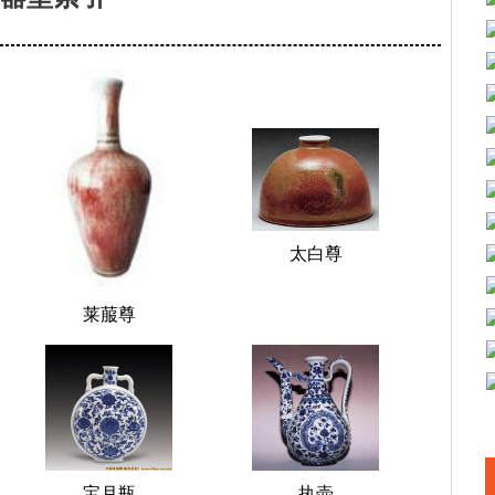
太白尊
莱菔尊
宝月瓶
执壶