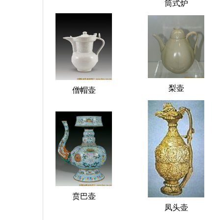
筒式炉
梨壶
僧帽壶
贲巴壶
凤头壶