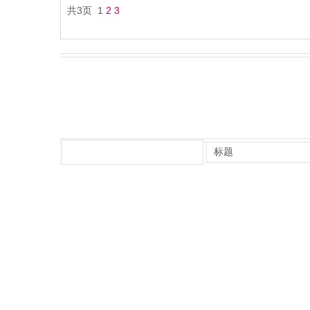
共3页 1
2
3