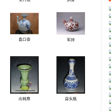
盘口壶
军持
出戟尊
蒜头瓶