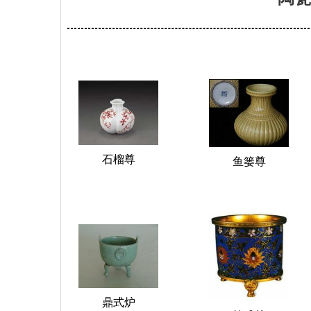
石榴尊
鱼篓尊
鼎式炉