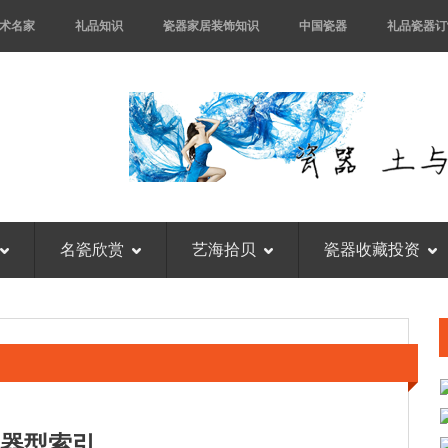
术名家
礼品知识
瓷器家居装饰知识
中国瓷器
礼品瓷器订
名瓷欣赏
艺海拾贝
瓷器收藏投资
器型索引