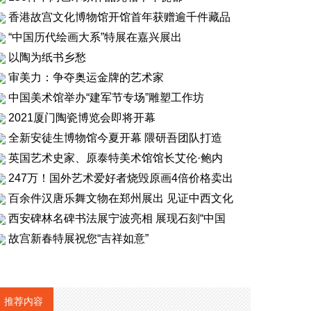
香港故宫文化博物馆开馆首年获赠逾千件藏品
“中国历代绘画大系”特展在嘉兴展出
以陶为纸书乡愁
审美力：争夺奥运金牌的艺术家
中国美术馆举办“建军节专场”雕塑工作坊
2021厦门陶瓷博览会即将开幕
全新安徒生博物馆今夏开幕 隈研吾团队打造
英国艺术史家、原泰特美术馆馆长艾伦·鲍内
247万！国外艺术爱好者烧毁原画4倍价格卖出
百余件汉唐乐舞文物在郑州展出 见证中西文化
西安碑林名碑书法展宁波亮相 展现石刻“中国
故宫新春特展祝您“吉祥如意”
推荐内容