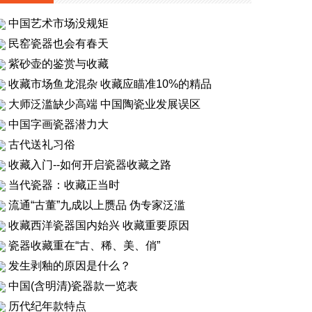
中国艺术市场没规矩
民窑瓷器也会有春天
紫砂壶的鉴赏与收藏
收藏市场鱼龙混杂 收藏应瞄准10%的精品
大师泛滥缺少高端 中国陶瓷业发展误区
中国字画瓷器潜力大
古代送礼习俗
收藏入门--如何开启瓷器收藏之路
当代瓷器：收藏正当时
流通“古董”九成以上赝品 伪专家泛滥
收藏西洋瓷器国内始兴 收藏重要原因
瓷器收藏重在“古、稀、美、俏”
发生剥釉的原因是什么？
中国(含明清)瓷器款一览表
历代纪年款特点