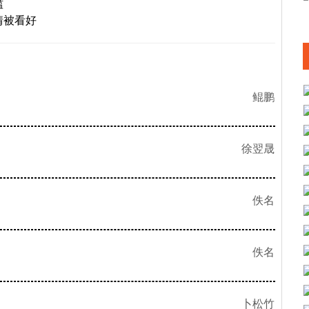
滥
情被看好
鲲鹏
徐翌晟
佚名
佚名
卜松竹