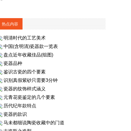
热点内容
明清时代的工艺美术
中国(含明清)瓷器款一览表
盘点近年收藏佳品(组图)
瓷器品种
鉴识古瓷的四个要素
识别真假紫砂只需要3分钟
瓷器的纹饰样式涵义
元青花瓷鉴定的几个要素
历代纪年款特点
瓷器的款识
马未都细说陶瓷收藏中的门道