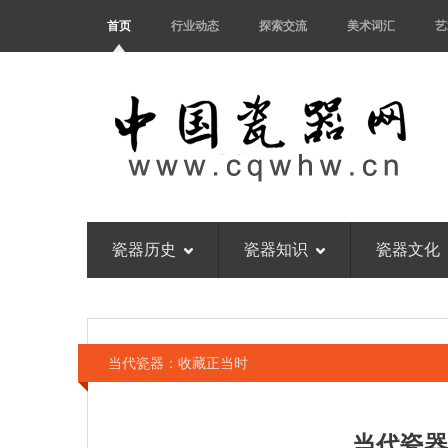
首页
行业动态
探索交流
美术词汇
艺
瓷器历史
瓷器知识
瓷器文化
当代瓷器：收藏正当时
当代瓷器