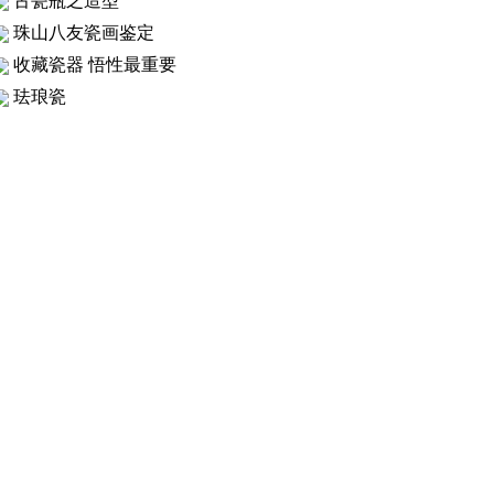
古瓷瓶之造型
珠山八友瓷画鉴定
收藏瓷器 悟性最重要
珐琅瓷