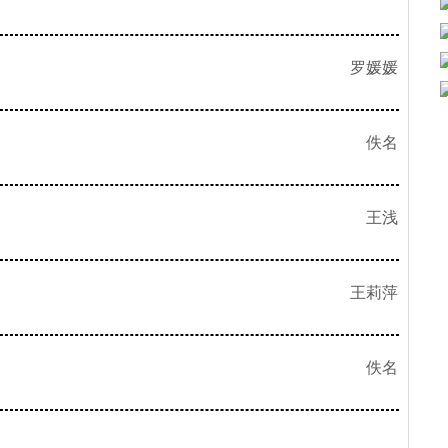
罗媛媛
佚名
王浅
王莉萍
佚名