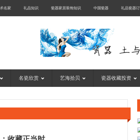
术名家
礼品知识
瓷器家居装饰知识
中国瓷器
礼品瓷器订
名瓷欣赏
艺海拾贝
瓷器收藏投资
：收藏正当时