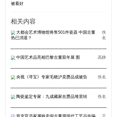
被看好
相关内容
大都会艺术博物馆将售501件瓷器 中国古董
佚
热已消退？
名
中国艺术品亮相巴黎古董双年展 图
高静
央视《寻宝》专家毛晓沪卖赝品成被告
佚名
陶瓷鉴定专家：九成藏家在赝品堆里转
佚名
冒充官员家属贩卖假古董用现代工艺品诈骗
王