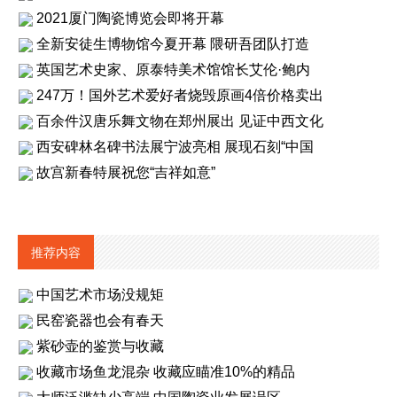
2021厦门陶瓷博览会即将开幕
全新安徒生博物馆今夏开幕 隈研吾团队打造
英国艺术史家、原泰特美术馆馆长艾伦·鲍内
247万！国外艺术爱好者烧毁原画4倍价格卖出
百余件汉唐乐舞文物在郑州展出 见证中西文化
西安碑林名碑书法展宁波亮相 展现石刻“中国
故宫新春特展祝您“吉祥如意”
推荐内容
中国艺术市场没规矩
民窑瓷器也会有春天
紫砂壶的鉴赏与收藏
收藏市场鱼龙混杂 收藏应瞄准10%的精品