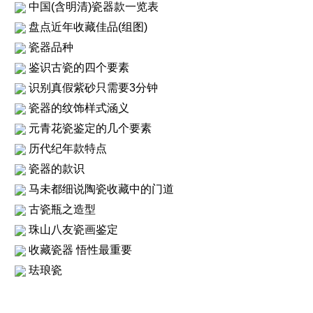
中国(含明清)瓷器款一览表
盘点近年收藏佳品(组图)
瓷器品种
鉴识古瓷的四个要素
识别真假紫砂只需要3分钟
瓷器的纹饰样式涵义
元青花瓷鉴定的几个要素
历代纪年款特点
瓷器的款识
马未都细说陶瓷收藏中的门道
古瓷瓶之造型
珠山八友瓷画鉴定
收藏瓷器 悟性最重要
珐琅瓷