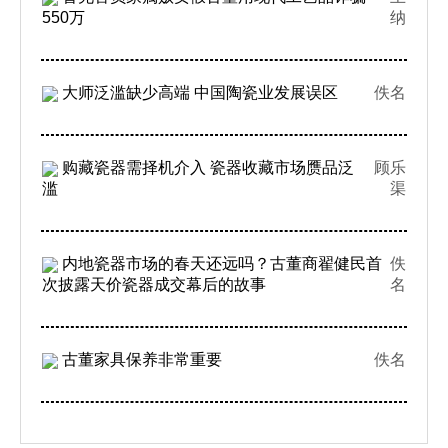
550万
纳
大师泛滥缺少高端 中国陶瓷业发展误区
佚名
购藏瓷器需择机介入 瓷器收藏市场赝品泛
顾乐
滥
渠
内地瓷器市场的春天还远吗？古董商翟健民首
佚
次披露天价瓷器成交幕后的故事
名
古董家具保养非常重要
佚名