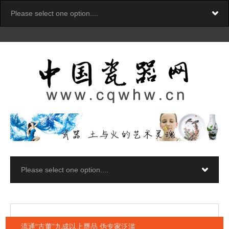
流通“古董”九成以上赝品 伪专家泛滥