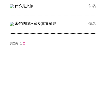
什么是文物
佚名
宋代的耀州窑及其青釉瓷
佚名
共2页 1
2