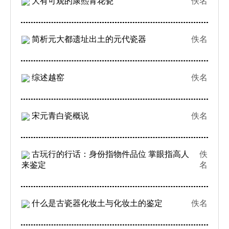
大有可观的康熙青花瓷
佚名
简析元大都遗址出土的元代瓷器
佚名
综述越窑
佚名
宋元青白瓷概说
佚名
古玩行的行话：身份指物件品位 掌眼指高人
佚
来鉴定
名
什么是古瓷器化妆土与化妆土的鉴定
佚名