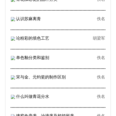
认识苏麻离青
佚名
论粉彩的填色工艺
胡梁军
单色釉分类和鉴别
佚名
宋与金、元钧瓷的制作区别
佚名
什么叫做青花分水
佚名
建窑兔毫盏、油滴盏及鹧鸪斑盏
佚名