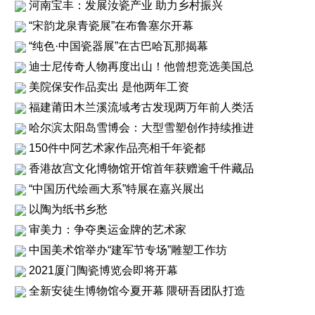
河南宝丰：发展汝瓷产业 助力乡村振兴
“宋韵龙泉青瓷展”在布鲁塞尔开幕
“纯色·中国瓷器展”在古巴哈瓦那揭幕
迪士尼传奇人物再度出山！他曾想竞选美国总
美院保安作品卖出 是他两年工资
福建莆田木兰溪流域考古发现两万年前人类活
哈尔滨太阳岛雪博会：大型雪塑创作持续推进
150件中阿艺术家作品亮相千年瓷都
香港故宫文化博物馆开馆首年获赠逾千件藏品
“中国历代绘画大系”特展在嘉兴展出
以陶为纸书乡愁
审美力：争夺奥运金牌的艺术家
中国美术馆举办“建军节专场”雕塑工作坊
2021厦门陶瓷博览会即将开幕
全新安徒生博物馆今夏开幕 隈研吾团队打造