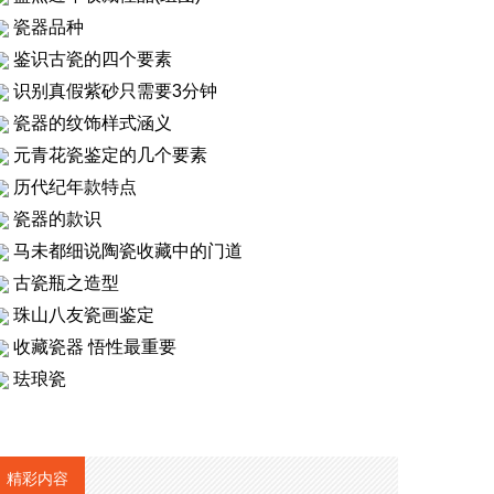
瓷器品种
鉴识古瓷的四个要素
识别真假紫砂只需要3分钟
瓷器的纹饰样式涵义
元青花瓷鉴定的几个要素
历代纪年款特点
瓷器的款识
马未都细说陶瓷收藏中的门道
古瓷瓶之造型
珠山八友瓷画鉴定
收藏瓷器 悟性最重要
珐琅瓷
精彩内容