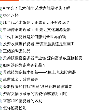
AI学会了艺术创作 艺术家就要消失了吗
扬州八怪
现当代艺术陶瓷：距离春天还有多远？
中华传承走近藏宝图 走近文化渊源瓷器
古代中国瓷器是如何赚到全世界的钱
投资收藏当代瓷器 应该重胎质还是重画工
王储的陶瓷礼品
景德镇假官窑瓷器产业链 流向富翁或直接拍卖
如何选购陶瓷商务礼品？
景德镇陶瓷技术创新——“釉上珍珠彩”的装
乱世藏金，盛世藏瓷
瓷器投资如何找“黑马”系列化投资很重要
资深文物收藏家的古瓷保养秘诀（图）
官窑和民窑瓷器的区别
怎样鉴赏粉彩