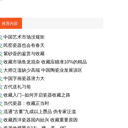
推荐内容
中国艺术市场没规矩
民窑瓷器也会有春天
紫砂壶的鉴赏与收藏
收藏市场鱼龙混杂 收藏应瞄准10%的精品
大师泛滥缺少高端 中国陶瓷业发展误区
中国字画瓷器潜力大
古代送礼习俗
收藏入门--如何开启瓷器收藏之路
当代瓷器：收藏正当时
流通“古董”九成以上赝品 伪专家泛滥
收藏西洋瓷器国内始兴 收藏重要原因