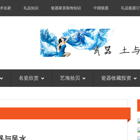
术名家
礼品知识
瓷器家居装饰知识
中国瓷器
礼品瓷器订
名瓷欣赏
艺海拾贝
瓷器收藏投资
器与风水