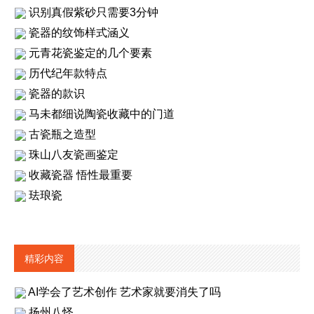
识别真假紫砂只需要3分钟
瓷器的纹饰样式涵义
元青花瓷鉴定的几个要素
历代纪年款特点
瓷器的款识
马未都细说陶瓷收藏中的门道
古瓷瓶之造型
珠山八友瓷画鉴定
收藏瓷器 悟性最重要
珐琅瓷
精彩内容
AI学会了艺术创作 艺术家就要消失了吗
扬州八怪