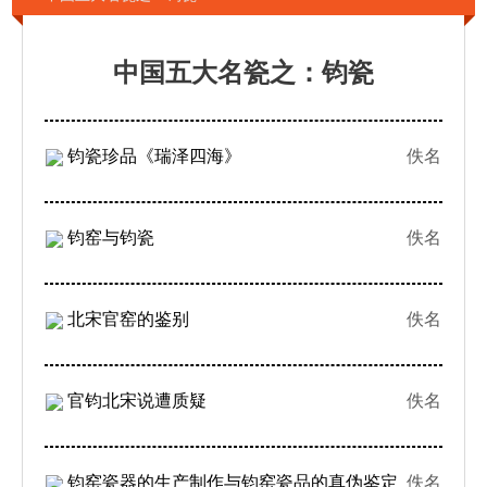
中国五大名瓷之：钧瓷
钧瓷珍品《瑞泽四海》
佚名
钧窑与钧瓷
佚名
北宋官窑的鉴别
佚名
官钧北宋说遭质疑
佚名
钧窑瓷器的生产制作与钧窑瓷品的真伪鉴定
佚名