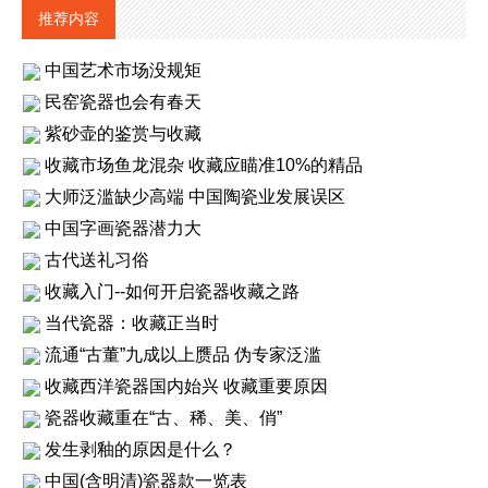
推荐内容
中国艺术市场没规矩
民窑瓷器也会有春天
紫砂壶的鉴赏与收藏
收藏市场鱼龙混杂 收藏应瞄准10%的精品
大师泛滥缺少高端 中国陶瓷业发展误区
中国字画瓷器潜力大
古代送礼习俗
收藏入门--如何开启瓷器收藏之路
当代瓷器：收藏正当时
流通“古董”九成以上赝品 伪专家泛滥
收藏西洋瓷器国内始兴 收藏重要原因
瓷器收藏重在“古、稀、美、俏”
发生剥釉的原因是什么？
中国(含明清)瓷器款一览表