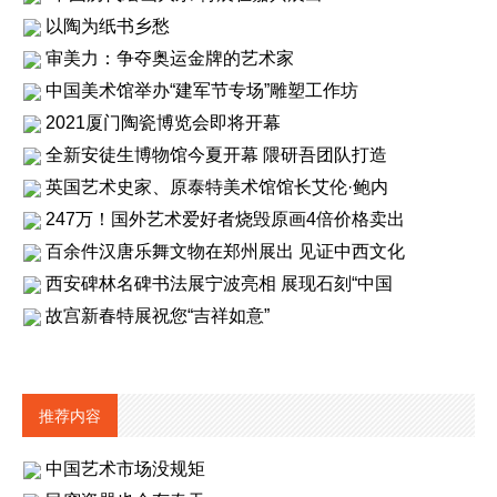
以陶为纸书乡愁
审美力：争夺奥运金牌的艺术家
中国美术馆举办“建军节专场”雕塑工作坊
2021厦门陶瓷博览会即将开幕
全新安徒生博物馆今夏开幕 隈研吾团队打造
英国艺术史家、原泰特美术馆馆长艾伦·鲍内
247万！国外艺术爱好者烧毁原画4倍价格卖出
百余件汉唐乐舞文物在郑州展出 见证中西文化
西安碑林名碑书法展宁波亮相 展现石刻“中国
故宫新春特展祝您“吉祥如意”
推荐内容
中国艺术市场没规矩