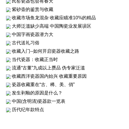
民窑瓷器也会有春天
紫砂壶的鉴赏与收藏
收藏市场鱼龙混杂 收藏应瞄准10%的精品
大师泛滥缺少高端 中国陶瓷业发展误区
中国字画瓷器潜力大
古代送礼习俗
收藏入门--如何开启瓷器收藏之路
当代瓷器：收藏正当时
流通“古董”九成以上赝品 伪专家泛滥
收藏西洋瓷器国内始兴 收藏重要原因
瓷器收藏重在“古、稀、美、俏”
发生剥釉的原因是什么？
中国(含明清)瓷器款一览表
历代纪年款特点