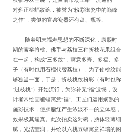
枝福寿双全碗”，是目前市场上唯一流通的一
对雍正桃蝠纹碗，被誉为“粉彩御瓷中的巅峰
之作”，类似的官窑瓷器还有盘、瓶等。
随着明末福寿思想的不断深化，康熙时
期的官窑将桃、佛手与荔枝三种折枝花果组合
在一起，构成“三多纹”，寓意多寿、多福、多
子（有时也用石榴代替荔枝），为了使桃纹能
够独当一面，于是，折枝桃纹粉彩（有时也称
“过枝桃”）开始流行，为弥补无“福”遗憾，设
计者常绘画蝙蝠寓意“福”。工匠们运用娴熟的
施彩技术，使胭脂红产生浓淡不一的立体感，
效果极其逼真。此次拍卖这对碗，胎体轻薄细
腻，光洁莹润，并绘以六桃五蝠寓意祥瑞的图