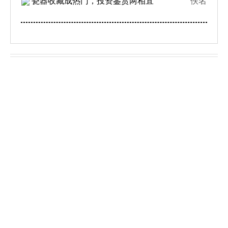
瓷器收藏成热门，投资鉴赏两相宜
佚名