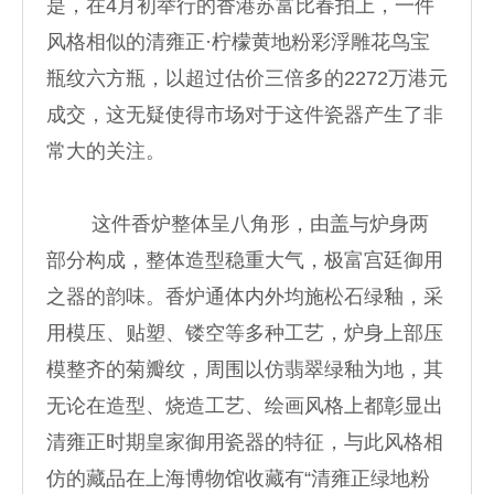
是，在4月初举行的香港苏富比春拍上，一件
风格相似的清雍正·柠檬黄地粉彩浮雕花鸟宝
瓶纹六方瓶，以超过估价三倍多的2272万港元
成交，这无疑使得市场对于这件瓷器产生了非
常大的关注。
这件香炉整体呈八角形，由盖与炉身两
部分构成，整体造型稳重大气，极富宫廷御用
之器的韵味。香炉通体内外均施松石绿釉，采
用模压、贴塑、镂空等多种工艺，炉身上部压
模整齐的菊瓣纹，周围以仿翡翠绿釉为地，其
无论在造型、烧造工艺、绘画风格上都彰显出
清雍正时期皇家御用瓷器的特征，与此风格相
仿的藏品在上海博物馆收藏有“清雍正绿地粉