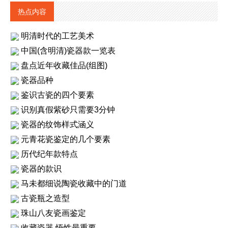
热点内容
明清时代的工艺美术
中国(含明清)瓷器款一览表
盘点近年收藏佳品(组图)
瓷器品种
鉴识古瓷的四个要素
识别真假紫砂只需要3分钟
瓷器的纹饰样式涵义
元青花瓷鉴定的几个要素
历代纪年款特点
瓷器的款识
马未都细说陶瓷收藏中的门道
古瓷瓶之造型
珠山八友瓷画鉴定
收藏瓷器 悟性最重要