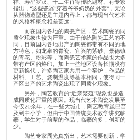
祥、寿星罗汉、十二生肖等传统题材。有专家
指出，“这些瓷器"穿着爷爷奶奶的外套"，无论
从
器物造型
还是主题内容上，都与现当代艺术
的风格和概念相差甚远”。
而在国内各地的陶瓷产区，艺术陶瓷的同
质化现象也较为严重。由于传统陶瓷工艺的不
同，目前国内各地出产的陶瓷都带有不同的地
方特色，如龙泉的青瓷、宜兴的紫砂、景德镇
的青花、粉彩等，而陶瓷艺术家的作品也大多
带有产区的烙印。加上一些地区设备长期没有
更新换代，许多陶艺家共用一个窑炉，作品的
材料、工艺、烧制温度等基本相同，使得同一
产区出产的艺术陶瓷出现了同质化现象。
另外，陶艺教育的“近亲繁殖”现象也是造
成同质化严重的原因。现当代艺术陶瓷发展至
今仅20余年，在一些大城市，陶艺教育虽已普
及到中小学，但由于中国传统美术教学讲究临
摹，学生对于前辈的作品，临摹的多，创新的
少。
陶艺专家周光真指出，艺术需要创新，学