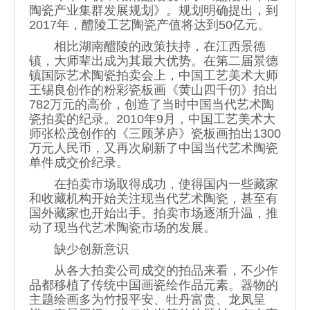
陶瓷产业集群发展规划》。规划明确提出，到
2017年，醴陵工艺陶瓷产值将达到50亿元。
相比湖南醴陵的政策扶持，在江西景德
镇，大师辈出成为其最大优势。在第二届景德
镇国际艺术陶瓷拍卖会上，中国工艺美术大师
王锡良创作的粉彩瓷板画《黄山四千仞》拍出
782万元的高价，创造了当时中国当代艺术陶
瓷拍卖的纪录。2010年9月，中国工艺美术大
师张松茂创作的《三顾茅庐》瓷板画拍出1300
万元人民币，又再次刷新了中国当代艺术陶瓷
单件成交价纪录。
在拍卖市场取得成功，使得国内一些藏家
和收藏机构开始关注现当代艺术陶瓷，甚至有
国外藏家也开始出手。拍卖市场逐渐升温，推
动了现当代艺术陶瓷市场的发展。
缺少创新意识
从各大拍卖公司成交的拍品来看，不少作
品都移植了传统中国画瓷绘作品元素。器物的
主题绘画多为竹报平安、牡丹富贵、龙凤呈