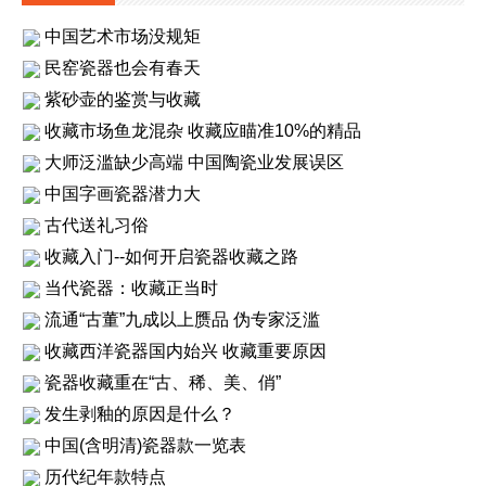
中国艺术市场没规矩
民窑瓷器也会有春天
紫砂壶的鉴赏与收藏
收藏市场鱼龙混杂 收藏应瞄准10%的精品
大师泛滥缺少高端 中国陶瓷业发展误区
中国字画瓷器潜力大
古代送礼习俗
收藏入门--如何开启瓷器收藏之路
当代瓷器：收藏正当时
流通“古董”九成以上赝品 伪专家泛滥
收藏西洋瓷器国内始兴 收藏重要原因
瓷器收藏重在“古、稀、美、俏”
发生剥釉的原因是什么？
中国(含明清)瓷器款一览表
历代纪年款特点