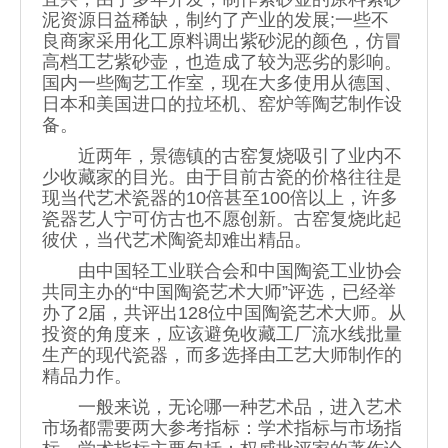
泥资源日益稀缺，制约了产业的发展;一些不
良商家采用化工原料调出紫砂泥的颜色，仿冒
高档工艺紫砂壶，也造成了较为恶劣的影响。
国内一些陶艺工作室，现在大多使用从德国、
日本和美国进口的拉坯机、窑炉等陶艺制作设
备。
近两年，景德镇的古窑复烧吸引了业内不
少收藏家的目光。由于目前古瓷的价格往往是
现当代艺术瓷器的10倍甚至100倍以上，许多
瓷器艺人宁可仿古也不愿创新。古窑复烧此起
彼伏，当代艺术陶瓷却难出精品。
由中国轻工业联合会和中国陶瓷工业协会
共同主办的“中国陶瓷艺术大师”评选，已经举
办了2届，共评出128位中国陶瓷艺术大师。从
投资的角度来，应该避免收藏工厂流水线批量
生产的现代瓷器，而多选择由工艺大师制作的
精品力作。
一般来说，无论哪一种艺术品，进入艺术
市场都需要两大参考指标：
学术指标
与市场指