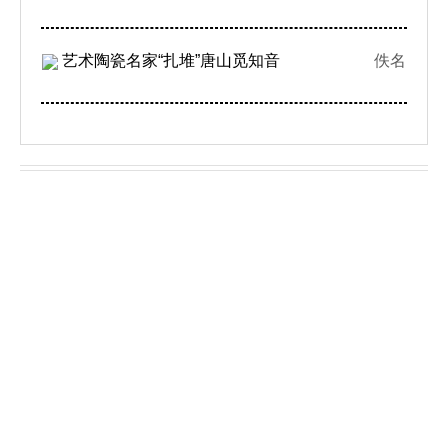
艺术陶瓷名家“扎堆”唐山觅知音
佚名