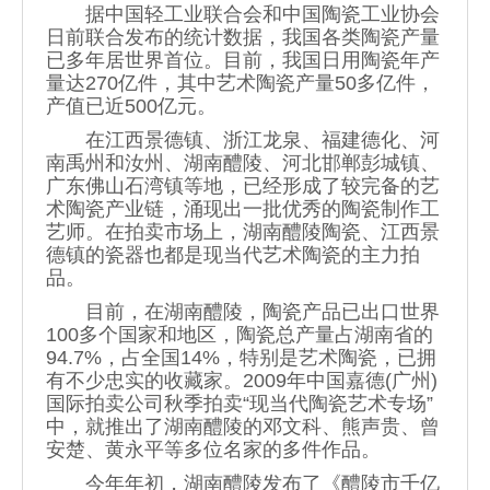
据中国轻工业联合会和中国陶瓷工业协会
日前联合发布的统计数据，我国各类陶瓷产量
已多年居世界首位。目前，我国日用陶瓷年产
量达270亿件，其中艺术陶瓷产量50多亿件，
产值已近500亿元。
在江西景德镇、浙江龙泉、福建德化、河
南禹州和汝州、湖南醴陵、河北邯郸彭城镇、
广东佛山石湾镇等地，已经形成了较完备的艺
术陶瓷产业链，涌现出一批优秀的陶瓷制作工
艺师。在拍卖市场上，湖南醴陵陶瓷、江西景
德镇的瓷器也都是现当代艺术陶瓷的主力拍
品。
目前，在湖南醴陵，陶瓷产品已出口世界
100多个国家和地区，陶瓷总产量占湖南省的
94.7%，占全国14%，特别是艺术陶瓷，已拥
有不少忠实的收藏家。2009年中国嘉德(广州)
国际拍卖公司秋季拍卖“现当代陶瓷艺术专场”
中，就推出了湖南醴陵的邓文科、熊声贵、曾
安楚、黄永平等多位名家的多件作品。
今年年初，湖南醴陵发布了《醴陵市千亿