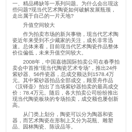
一、精品稀缺等一系列问题。为什么会出现这
些问题?现当代艺术陶瓷如何破解发展瓶颈，
走出属于自己的一片天地?
升值空间较大
作为拍卖市场的新兴事物，现当代
艺术陶
瓷
近年来受到不少藏家的关注，成长非常迅
速。总体来看，目前现当代艺术陶瓷作品整体
价位偏低，未来升值空间较大。
2008年，中国嘉德国际拍卖公司在春季拍
卖会中首推“现当代
陶瓷艺术
专场”，推出24件
紫砂器、56件瓷器，总成交额达到1578.4万
元。其中紫砂器拍品全部成交，顾景舟作品
《汉铎壶》拍出了当场紫砂器拍卖的最高成交
价：78.4万元。随后，各大拍卖公司纷纷推出
现当代陶瓷板块的专场拍卖，成交额也屡创新
高。
从门类上划分，陶瓷可以分为陶器和瓷
器，而艺术陶瓷在形制上又分为花瓶、雕塑
品、园林陶瓷、陈设品等。