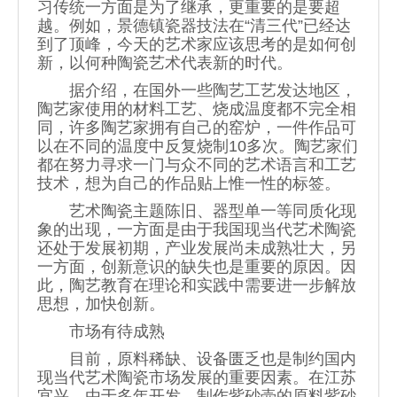
习传统一方面是为了继承，更重要的是要超
越。例如，景德镇瓷器技法在“清三代”已经达
到了顶峰，今天的艺术家应该思考的是如何创
新，以何种陶瓷艺术代表新的时代。
据介绍，在国外一些陶艺工艺发达地区，
陶艺家使用的材料工艺、烧成温度都不完全相
同，许多陶艺家拥有自己的窑炉，一件作品可
以在不同的温度中反复烧制10多次。陶艺家们
都在努力寻求一门与众不同的艺术语言和工艺
技术，想为自己的作品贴上惟一性的标签。
艺术陶瓷主题陈旧、器型单一等同质化现
象的出现，一方面是由于我国现当代艺术陶瓷
还处于发展初期，产业发展尚未成熟壮大，另
一方面，创新意识的缺失也是重要的原因。因
此，陶艺教育在理论和实践中需要进一步解放
思想，加快创新。
市场有待成熟
目前，原料稀缺、设备匮乏也是制约国内
现当代艺术陶瓷市场发展的重要因素。在江苏
宜兴，由于多年开发，制作紫砂壶的原料紫砂