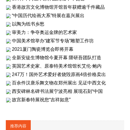
香港故宫文化博物馆开馆首年获赠逾千件藏品
“中国历代绘画大系”特展在嘉兴展出
以陶为纸书乡愁
审美力：争夺奥运金牌的艺术家
中国美术馆举办“建军节专场”雕塑工作坊
2021厦门陶瓷博览会即将开幕
全新安徒生博物馆今夏开幕 隈研吾团队打造
英国艺术史家、原泰特美术馆馆长艾伦·鲍内
247万！国外艺术爱好者烧毁原画4倍价格卖出
百余件汉唐乐舞文物在郑州展出 见证中西文化
西安碑林名碑书法展宁波亮相 展现石刻“中国
故宫新春特展祝您“吉祥如意”
推荐内容