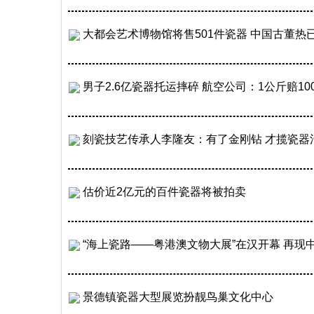
大都会艺术博物馆将售501件瓷器 中国古董热
男子2.6亿瓷器托运摔碎 航空公司：1公斤赔10
刻瓷技艺传承人李隆友：有了金刚钻 才揽瓷器
估价近2亿元的百件瓷器将被拍卖
“海上瓷路——粤港澳文物大展”在汉开幕 再现中
景德镇瓷器大型展览扮靓鸟巢文化中心