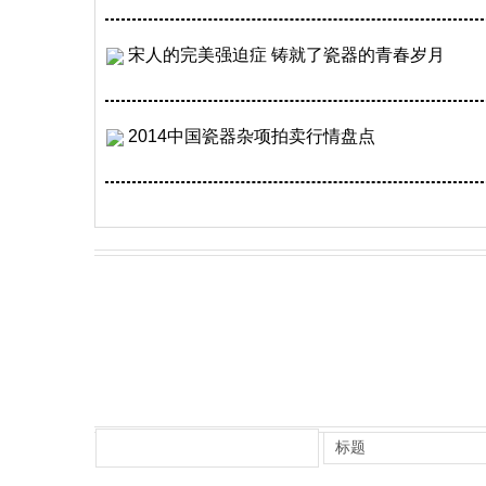
宋人的完美强迫症 铸就了瓷器的青春岁月
2014中国瓷器杂项拍卖行情盘点