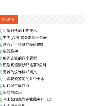
热点内容
明清时代的工艺美术
中国(含明清)瓷器款一览表
盘点近年收藏佳品(组图)
瓷器品种
鉴识古瓷的四个要素
识别真假紫砂只需要3分钟
瓷器的纹饰样式涵义
元青花瓷鉴定的几个要素
历代纪年款特点
瓷器的款识
马未都细说陶瓷收藏中的门道