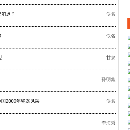
已消退？
佚名
0
佚名
活
甘泉
孙明鑫
国2000年瓷器风采
佚名
李海秀