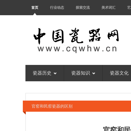
首页
行业动态
探索交流
美术词汇
艺
瓷器历史
瓷器知识
瓷器文化
官窑和民窑瓷器的区别
官窑和民