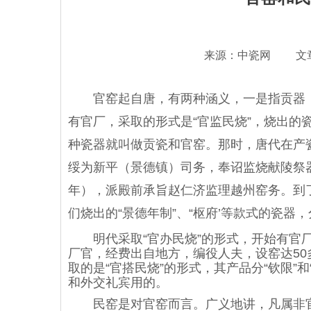
来源：中瓷网 文
官窑起自唐，有两种涵义，一是指贡器，
有官厂，采取的形式是“官监民烧”，烧出的
种瓷器就叫做贡瓷和官窑。那时，唐代在产瓷
绥为新平（景德镇）司务，奉诏监烧献陵祭器
年），派殿前承旨赵仁济监理越州窑务。到
们烧出的“景德年制”、“枢府’等款式的瓷器，
明代采取“官办民烧”的形式，开始有官厂
厂官，经费出自地方，编役人夫，设窑达5
取的是“官搭民烧”的形式，其产品分“钦限”
和外交礼宾用的。
民窑是对官窑而言。广义地讲，凡属非官