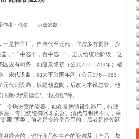
章作者：佚名 点击次数：
一是指官厂。自唐代至元代，官窑多有贡器，少
瓷器，“千中选十，百中选一”，进贡给统治阶级，这
区设有司务，如唐景隆初（公元707—709年）褚
。宋代设监，如太平兴国年间（公元976—983
了元代则设局，以提领监陶，后改为本设总管。他
分别称为“景德窑’、“枢府窑”等。
，专烧进贡的瓷器，如在景德镇设御器厂，特派
0多座，专门烧造御器即贡器。清代与明代不同，采
和“部限”两类，前者是专给皇帝用的，后者是给朝廷
府经营的，进行商品性生产的瓷窑及其产品，都