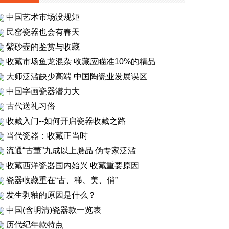
中国艺术市场没规矩
民窑瓷器也会有春天
紫砂壶的鉴赏与收藏
收藏市场鱼龙混杂 收藏应瞄准10%的精品
大师泛滥缺少高端 中国陶瓷业发展误区
中国字画瓷器潜力大
古代送礼习俗
收藏入门--如何开启瓷器收藏之路
当代瓷器：收藏正当时
流通“古董”九成以上赝品 伪专家泛滥
收藏西洋瓷器国内始兴 收藏重要原因
瓷器收藏重在“古、稀、美、俏”
发生剥釉的原因是什么？
中国(含明清)瓷器款一览表
历代纪年款特点