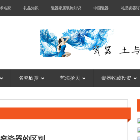
术名家
礼品知识
瓷器家居装饰知识
中国瓷器
礼品瓷器订
名瓷欣赏
艺海拾贝
瓷器收藏投资
窑瓷器的区别