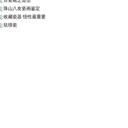
古瓷瓶之造型
珠山八友瓷画鉴定
收藏瓷器 悟性最重要
珐琅瓷