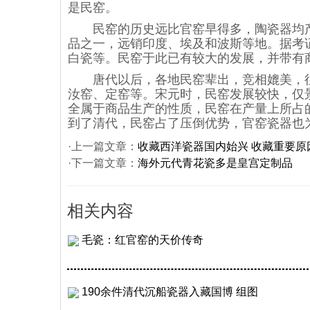
是民窑。
民窑的历史远比官窑早得多，陶瓷器均产
品之一，远销印度、埃及和波斯等地。据考
白瓷等。民窑于此已有较大的发展，并带有
唐代以后，各地民窑辈出，竞相媲美，往
汝窑、定窑等。宋元时，民窑发展较快，仅景
全属于商品生产的性质，民窑在产量上所占
到了清代，民窑占了压倒优势，官窑瓷器也
·上一篇文章：
收藏西洋瓷器国内始兴 收藏重要原
·下一篇文章：
海外元代青花瓷多是皇宫定制品
相关内容
毛瓷：红官窑的天价传奇
190余件清代沉船瓷器入藏国博 组图