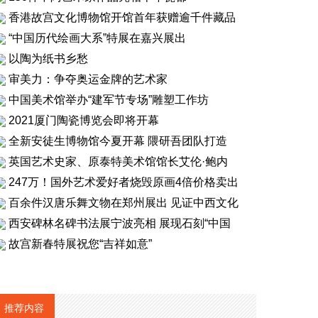
香港故宫文化博物馆开馆首年获赠逾千件藏品
“中国历代绘画大系”特展在嘉兴展出
以陶为纸书乡愁
审美力：争夺奥运金牌的艺术家
中国美术馆举办“建军节专场”雕塑工作坊
2021厦门陶瓷博览会即将开幕
全新安徒生博物馆今夏开幕 隈研吾团队打造
英国艺术史家、原泰特美术馆馆长艾伦·鲍内
247万！国外艺术爱好者烧毁原画4倍价格卖出
百余件汉唐乐舞文物在郑州展出 见证中西文化
西安碑林名碑书法展宁波亮相 展现石刻“中国
故宫新春特展祝您“吉祥如意”
推荐内容