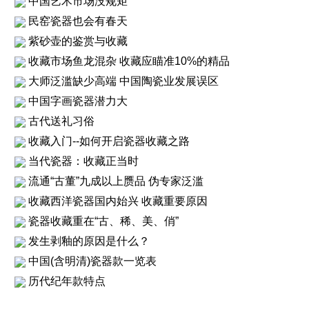
中国艺术市场没规矩
民窑瓷器也会有春天
紫砂壶的鉴赏与收藏
收藏市场鱼龙混杂 收藏应瞄准10%的精品
大师泛滥缺少高端 中国陶瓷业发展误区
中国字画瓷器潜力大
古代送礼习俗
收藏入门--如何开启瓷器收藏之路
当代瓷器：收藏正当时
流通“古董”九成以上赝品 伪专家泛滥
收藏西洋瓷器国内始兴 收藏重要原因
瓷器收藏重在“古、稀、美、俏”
发生剥釉的原因是什么？
中国(含明清)瓷器款一览表
历代纪年款特点