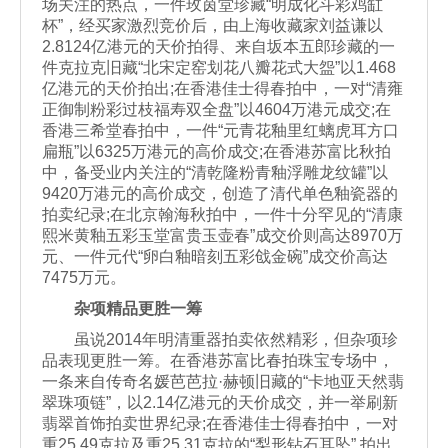
场关注的热点，一件玫茵堂珍藏“明成化斗彩鸡缸
杯”，经买家激烈竞价后，由上海收藏家刘益谦以
2.8124亿港元的天价拍得、来自坂本五郎珍藏的一
件克拉克旧藏“北宋定窑划花八瓣花式大盌”以1.468
亿港元的天价拍出;在香港佳士得春拍中，一对“清雍
正御制粉彩过枝福寿双全盘”以4604万港元成交;在
香港三希堂春拍中，一件“元青花釉里红螭虎耳方口
扁瓶”以6325万港元的高价成交;在香港苏富比秋拍
中，备受业内关注的“清乾隆粉青釉浮雕龙纹罐”以
9420万港元的高价成交，创造了清代单色釉瓷器的
拍卖纪录;在北京翰海秋拍中，一件十分罕见的“清康
熙米黄釉五彩玉堂富贵玉壶春”成交价则高达8970万
元、一件元代“卵白釉暗刻五彩戗金碗”成交价高达
7475万元。
杂项精品更胜一筹
虽说2014年明清重器拍卖依然精彩，但杂项珍
品表现更胜一筹。在香港苏富比春拍珠宝专场中，
一条来自传奇名媛芭芭拉·赫顿旧藏的“卡地亚天然翡
翠珠项链”，以2.14亿港元的天价成交，并一举刷新
翡翠首饰拍卖世界纪录;在香港佳士得春拍中，一对
重25.49克拉及重25.31克拉的“梨形钻石耳坠” 拍出