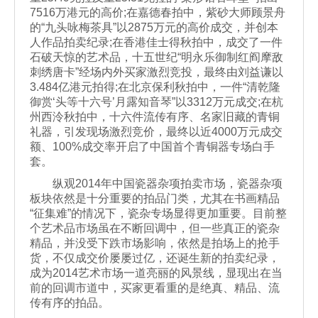
7516万港元的高价;在嘉德春拍中，紫砂大师顾景舟
的“九头咏梅茶具”以2875万元的高价成交，并创本
人作品拍卖纪录;在香港佳士得秋拍中，成交了一件
石破天惊的艺术品，十五世纪“明永乐御制红阎摩敌
刺绣唐卡”经场内外买家激烈竞投，最终由刘益谦以
3.484亿港元拍得;在北京保利秋拍中，一件“清乾隆
御赏‘头等十六号’月露知音琴”以3312万元成交;在杭
州西泠秋拍中，十六件流传有序、名家旧藏的青铜
礼器，引发现场激烈竞价，最终以近4000万元成交
额、100%成交率开启了中国首个青铜器专场白手
套。
纵观2014年中国瓷器杂项拍卖市场，瓷器杂项
板块依然是十分重要的拍品门类，尤其在书画精品
“征集难”的情况下，瓷杂专场显得更加重要。目前整
个艺术品市场虽在不断回调中，但一些真正的瓷杂
精品，并没受下跌市场影响，依然是拍场上的抢手
货，不仅成交价屡屡过亿，还诞生新的拍卖纪录，
成为2014艺术市场一道亮丽的风景线，显现出在当
前的回调市道中，买家更看重的是绝真、精品、流
传有序的拍品。