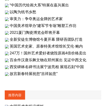
“中国历代绘画大系”特展在嘉兴展出
以陶为纸书乡愁
审美力：争夺奥运金牌的艺术家
中国美术馆举办“建军节专场”雕塑工作坊
2021厦门陶瓷博览会即将开幕
全新安徒生博物馆今夏开幕 隈研吾团队打造
英国艺术史家、原泰特美术馆馆长艾伦·鲍内
247万！国外艺术爱好者烧毁原画4倍价格卖出
百余件汉唐乐舞文物在郑州展出 见证中西文化
西安碑林名碑书法展宁波亮相 展现石刻“中国
故宫新春特展祝您“吉祥如意”
推荐内容