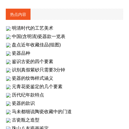
热点内容
明清时代的工艺美术
中国(含明清)瓷器款一览表
盘点近年收藏佳品(组图)
瓷器品种
鉴识古瓷的四个要素
识别真假紫砂只需要3分钟
瓷器的纹饰样式涵义
元青花瓷鉴定的几个要素
历代纪年款特点
瓷器的款识
马未都细说陶瓷收藏中的门道
古瓷瓶之造型
珠山八友瓷画鉴定