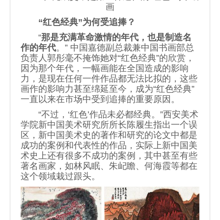
画
“红色经典”为何受追捧？
“
那是充满革命激情的年代，也是制造名
作的年代
。” 中国嘉德副总裁兼中国书画部总
负责人郭彤毫不掩饰她对“红色经典”的欣赏，
因为那个年代，一幅画能在全国造成的影响
力，是现在任何一件作品都无法比拟的，这些
画作的影响力甚至绵延至今，成为“红色经典”
一直以来在市场中受到追捧的重要原因。
“不过，‘红色’作品未必都经典。”西安美术
学院新中国美术研究所所长陈履生指出一个误
区，新中国美术史的著作和研究的论文中都是
成功的案例和代表性的作品，实际上新中国美
术史上还有很多不成功的案例，其中甚至有些
著名画家，如林风眠、朱屺瞻、何海霞等都在
这个领域栽过跟头。