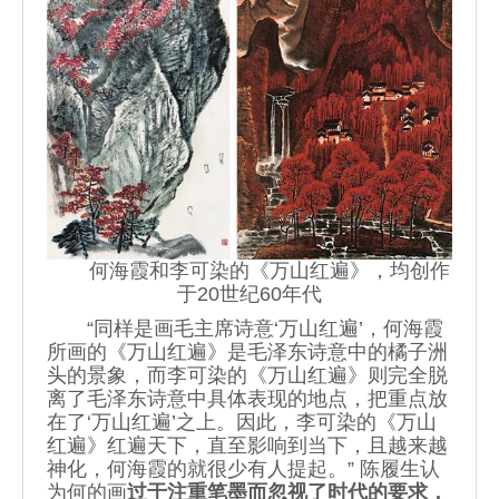
何海霞和李可染的《万山红遍》，均创作
于20世纪60年代
“同样是画毛主席诗意‘万山红遍’，何海霞
所画的《万山红遍》是毛泽东诗意中的橘子洲
头的景象，而李可染的《万山红遍》则完全脱
离了毛泽东诗意中具体表现的地点，把重点放
在了‘万山红遍’之上。因此，李可染的《万山
红遍》红遍天下，直至影响到当下，且越来越
神化，何海霞的就很少有人提起。” 陈履生认
为何的画
过于注重笔墨而忽视了时代的要求，