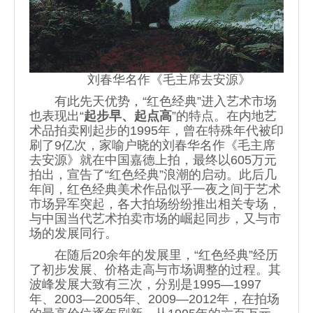
刘春华名作《毛主席去安源》
有此先天优势，“红色经典”进入艺术市场
也表现出“
起步早、起点高
”的特点。在内地艺
术品拍卖刚起步的1995年，曾在特殊年代被印
刷了9亿次，家喻户晓的刘春华名作《毛主席
去安源》就在中国嘉德上拍，最终以605万元
拍出，宣告了“红色经典”浪潮的启动。此后几
年间，红色经典美术作品似乎一夜之间于艺术
市场异军突起，各大拍场纷纷推出相关专场，
与中国当代艺术拍卖市场的崛起同步，又与市
场的发展同行。
在随后20余年的发展里，“红色经典”经历
了初步发展、价格走高与市场调整的过程。其
波峰发展大致有三次，分别是1995—1997
年、2003—2005年、2009—2012年，在拍场