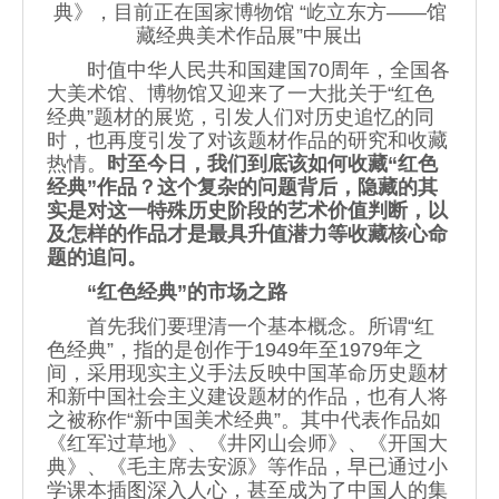
典》，目前正在国家博物馆 “屹立东方——馆
藏经典美术作品展”中展出
时值中华人民共和国建国70周年，全国各
大美术馆、博物馆又迎来了一大批关于“红色
经典”题材的展览，引发人们对历史追忆的同
时，也再度引发了对该题材作品的研究和收藏
热情。
时至今日，我们到底该如何收藏“红色
经典”作品？这个复杂的问题背后，隐藏的其
实是对这一特殊历史阶段的艺术价值判断，以
及怎样的作品才是最具升值潜力等收藏核心命
题的追问。
“红色经典”的市场之路
首先我们要理清一个基本概念。所谓“红
色经典”，指的是创作于1949年至1979年之
间，采用现实主义手法反映中国革命历史题材
和新中国社会主义建设题材的作品，也有人将
之被称作“新中国美术经典”。其中代表作品如
《红军过草地》、《井冈山会师》、《开国大
典》、《毛主席去安源》等作品，早已通过小
学课本插图深入人心，甚至成为了中国人的集