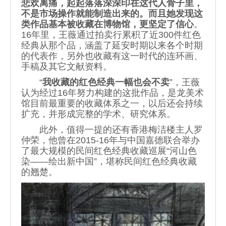
悲欢离痛，起起落落深深印在这代人骨子里，
不是市场操作就能制造出来的。而且她发现这
类作品基本被收藏在博物馆，更坚定了信心
。
16年里，王薇通过拍卖行累积了近300件红色
经典从那个品，涵盖了延安时期以来各个时期
的代表作，另外也收藏有这一时代的连环画、
手稿及其它文献资料。
“
我收藏的红色经典一幅也会不卖
”，王薇
认为经过16年努力构建的这批作品，是龙美术
馆目前最重要的收藏体系之一，以后还会持续
扩充，并形成完整的学术、研究体系。
此外，值得一提的还有香港梅洁楼主人罗
仲荣，他曾在2015-16年与中国嘉德联合举办
了最大规模的民间红色经典收藏巡展“河山色
染——绘出新中国”，堪称民间红色经典收藏
的翘楚。