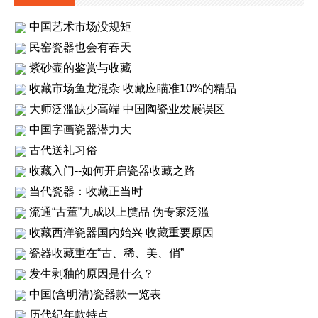
中国艺术市场没规矩
民窑瓷器也会有春天
紫砂壶的鉴赏与收藏
收藏市场鱼龙混杂 收藏应瞄准10%的精品
大师泛滥缺少高端 中国陶瓷业发展误区
中国字画瓷器潜力大
古代送礼习俗
收藏入门--如何开启瓷器收藏之路
当代瓷器：收藏正当时
流通“古董”九成以上赝品 伪专家泛滥
收藏西洋瓷器国内始兴 收藏重要原因
瓷器收藏重在“古、稀、美、俏”
发生剥釉的原因是什么？
中国(含明清)瓷器款一览表
历代纪年款特点