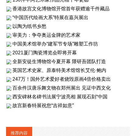
香港故宫文化博物馆开馆首年获赠逾千件藏品
“中国历代绘画大系”特展在嘉兴展出
以陶为纸书乡愁
审美力：争夺奥运金牌的艺术家
中国美术馆举办“建军节专场”雕塑工作坊
2021厦门陶瓷博览会即将开幕
全新安徒生博物馆今夏开幕 隈研吾团队打造
英国艺术史家、原泰特美术馆馆长艾伦·鲍内
247万！国外艺术爱好者烧毁原画4倍价格卖出
百余件汉唐乐舞文物在郑州展出 见证中西文化
西安碑林名碑书法展宁波亮相 展现石刻“中国
故宫新春特展祝您“吉祥如意”
推荐内容