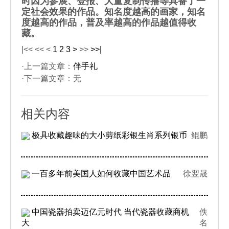
时因为参展、登报、大量复制传播等具备了一
定社会效果的作品。知名度越高的画家，知名
度越高的作品，普及率越高的作品越值得收
藏。
|<<
<<
<
1
2
3
>
>>
>>|
·上一篇文章：
伴手礼
·下一篇文章：无
相关内容
极具收藏趣味的大小剪纸彩银生肖系列银币
鲲鹏
一百多年前美国人如何收藏中国艺术品
徐翌晟
中国瓷器拍卖迈亿元时代 当代瓷器收藏商机
佚
大
名