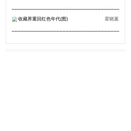
收藏界重回红色年代(图)
霍晓蕙