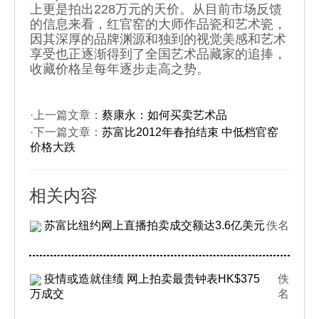
上更是拍出228万元的天价。从目前市场反馈
的信息来看，红官窑的大师作品瓷和艺术瓷，
因其深厚的品牌渊源和独到的视觉美感和艺术
享受也正逐渐得到了全国艺术品藏家的追捧，
收藏价格呈每年逐步走高之势。
·上一篇文章：
蔡康永：如何买卖艺术品
·下一篇文章：
苏富比2012年春拍结束 中低档官窑
价格大跌
相关内容
苏富比纽约网上直播拍卖成交额达3.6亿美元
佚名
疫情或造就佳绩 网上拍卖最贵钟表HK$375
佚
万成交
名