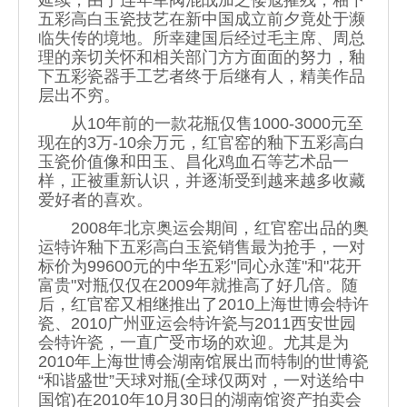
延续，由于连年军阀混战加之倭寇摧残，釉下
五彩高白玉瓷技艺在新中国成立前夕竟处于濒
临失传的境地。所幸建国后经过毛主席、周总
理的亲切关怀和相关部门方方面面的努力，釉
下五彩瓷器手工艺者终于后继有人，精美作品
层出不穷。
从10年前的一款花瓶仅售1000-3000元至
现在的3万-10余万元，红官窑的釉下五彩高白
玉瓷价值像和田玉、昌化鸡血石等艺术品一
样，正被重新认识，并逐渐受到越来越多收藏
爱好者的喜欢。
2008年北京奥运会期间，红官窑出品的奥
运特许釉下五彩高白玉瓷销售最为抢手，一对
标价为99600元的中华五彩"同心永莲"和"花开
富贵"对瓶仅仅在2009年就推高了好几倍。随
后，红官窑又相继推出了2010上海世博会特许
瓷、2010广州亚运会特许瓷与2011西安世园
会特许瓷，一直广受市场的欢迎。尤其是为
2010年上海世博会湖南馆展出而特制的世博瓷
“和谐盛世”天球对瓶(全球仅两对，一对送给中
国馆)在2010年10月30日的湖南馆资产拍卖会