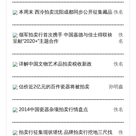
本周末 西泠拍卖沈阳成都同步公开征集藏品
佚名
领军拍卖行首次携手 中国嘉德与佳士得联袂
佚
呈献“2020+”主题合作
名
详解中国文物艺术品拍卖税收新政
佚名
估价近2亿元的百件瓷器将被拍卖
孙明鑫
2014中国瓷器杂项拍卖行情盘点
佚名
拍卖行征集现状堪忧 品牌拍卖行挖地三尺找
佚