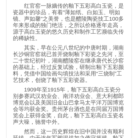
红官窑一脉嫡传的釉下五彩高白玉瓷，是
瓷器中的珍品，有着"薄如纸、白如玉、明如
镜、声如馨"之美誉，也是醴陵陶瓷技工100多
年来形成的独门绝活，之所以价格逐年走高，
源于高白玉瓷的悠久历史和制作工艺濒临失传
的稀缺性。
其实，早在公元八世纪的中唐时期，湖南
长沙铜官窑就已首开烧制釉下彩瓷之先河，至
二十世纪初叶，湖南醴陵窑在继承唐代长沙窑
的基础上，经过反复试验，研制出釉下五彩颜
料，凭借中国绘画勾填技法和采用“三烧制”工
艺技术，创烧了釉下五彩瓷器。
1909年至1915年，釉下五彩高白玉瓷分
别参赛武汉劝业会、南洋劝业会、意大利都郎
博览会以及美国旧金山巴拿马太平洋万国博览
会等均获金奖。贵州茅台酒也是在同届万国博
览会上获得金奖，自此，釉下五彩高白玉瓷名
声大噪，驰誉中外。
然而，这一历史辉煌在旧中国并没有顺利