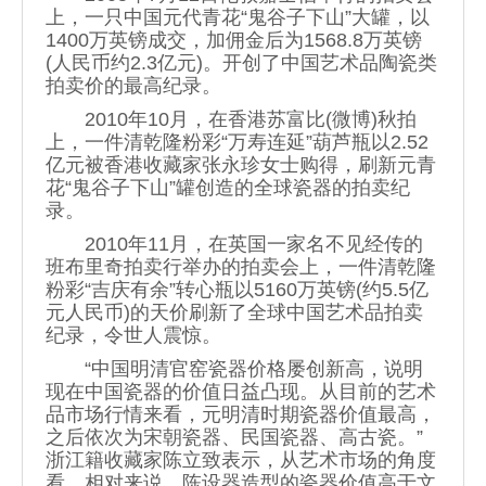
上，一只中国元代青花“鬼谷子下山”大罐，以
1400万英镑成交，加佣金后为1568.8万英镑
(人民币约2.3亿元)。开创了中国艺术品陶瓷类
拍卖价的最高纪录。
2010年10月，在香港苏富比(微博)秋拍
上，一件清乾隆粉彩“万寿连延”葫芦瓶以2.52
亿元被香港收藏家张永珍女士购得，刷新元青
花“鬼谷子下山”罐创造的全球瓷器的拍卖纪
录。
2010年11月，在英国一家名不见经传的
班布里奇拍卖行举办的拍卖会上，一件清乾隆
粉彩“吉庆有余”转心瓶以5160万英镑(约5.5亿
元人民币)的天价刷新了全球中国艺术品拍卖
纪录，令世人震惊。
“中国明清官窑瓷器价格屡创新高，说明
现在中国瓷器的价值日益凸现。从目前的艺术
品市场行情来看，元明清时期瓷器价值最高，
之后依次为宋朝瓷器、民国瓷器、高古瓷。”
浙江籍收藏家陈立致表示，从艺术市场的角度
看，相对来说，陈设器造型的瓷器价值高于文