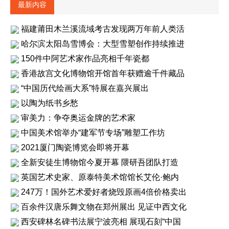
最新内容
福建莆田木兰溪流域考古发现两万年前人类活
哈尔滨太阳岛雪博会：大型雪塑创作持续推进
150件中阿艺术家作品亮相千年瓷都
香港故宫文化博物馆开馆首年获赠逾千件藏品
“中国历代绘画大系”特展在嘉兴展出
以陶为纸书乡愁
审美力：争夺奥运金牌的艺术家
中国美术馆举办“建军节专场”雕塑工作坊
2021厦门陶瓷博览会即将开幕
全新安徒生博物馆今夏开幕 隈研吾团队打造
英国艺术史家、原泰特美术馆馆长艾伦·鲍内
247万！国外艺术爱好者烧毁原画4倍价格卖出
百余件汉唐乐舞文物在郑州展出 见证中西文化
西安碑林名碑书法展宁波亮相 展现石刻“中国