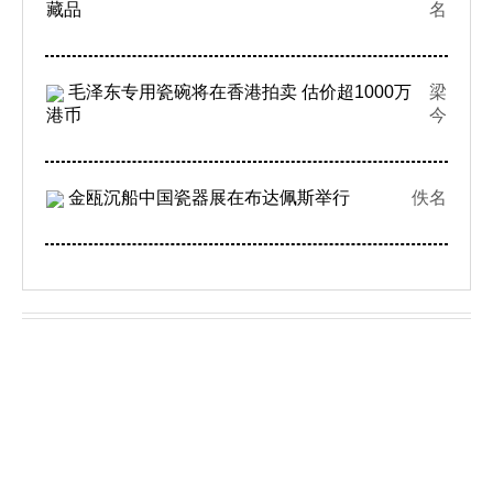
藏品
名
毛泽东专用瓷碗将在香港拍卖 估价超1000万
梁
港币
今
金瓯沉船中国瓷器展在布达佩斯举行
佚名