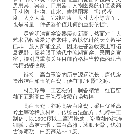
房用具、冥器、日用器，人物图案的价值要高
于动物、植物、山水、吉祥图案。“珍稀程
度、人文因素、完残程度、尺寸大小等方面，
也是考量一件瓷器价值几何的重要依据”。
尽管明清官窑瓷器屡创新高，然而对广大
艺术品收藏爱好者来讲，数以亿计的天文数字
已非一般人所能企及，因此在瓷器收藏上可拓
展视野，应着眼于清代中晚期官窑、民国瓷官
窑，特别是重点关注目前价格相当较低的现当
代精品瓷收藏。
链接：高白玉瓷的历史源远流长，唐代烧
造出洁白如玉的白瓷，便有“假玉器”之称。
材质珍稀，工艺独创，制备精绝，红官窑
釉下五彩高白玉瓷受收藏市场热捧
高白玉瓷，亦称高级白度瓷，采用优质高
岭土等珍稀原材料，传统古法配方，纯粹手工
制备，以1300度以上高温烧成，瓷质釉色纯净
细腻，高洁无瑕，雪白高雅，冰肌玉骨，犹如
雪冻霜凝，白度高达88.1度。