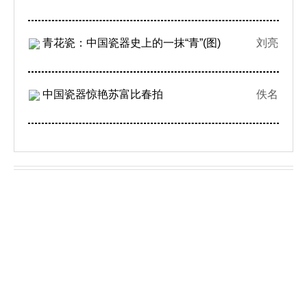
青花瓷：中国瓷器史上的一抹“青”(图)
刘亮
中国瓷器惊艳苏富比春拍
佚名