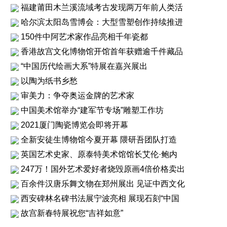
福建莆田木兰溪流域考古发现两万年前人类活
哈尔滨太阳岛雪博会：大型雪塑创作持续推进
150件中阿艺术家作品亮相千年瓷都
香港故宫文化博物馆开馆首年获赠逾千件藏品
“中国历代绘画大系”特展在嘉兴展出
以陶为纸书乡愁
审美力：争夺奥运金牌的艺术家
中国美术馆举办“建军节专场”雕塑工作坊
2021厦门陶瓷博览会即将开幕
全新安徒生博物馆今夏开幕 隈研吾团队打造
英国艺术史家、原泰特美术馆馆长艾伦·鲍内
247万！国外艺术爱好者烧毁原画4倍价格卖出
百余件汉唐乐舞文物在郑州展出 见证中西文化
西安碑林名碑书法展宁波亮相 展现石刻“中国
故宫新春特展祝您“吉祥如意”