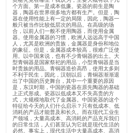
奥秘究竟在哪里？我认为，主要大概有以下几
个方面。第一是成本低廉。瓷器的前生是陶
器，陶器在世界很多地方都有生产。但是，陶
器在使用性能上有一定的局限，因此，陶器一
般只被当作比较低层次的用品。在高级的场
合，以前人们一般不使用陶器，而使用金属
器。使用金属器的习惯，欧洲人远远高于中国
人，尤其是欧洲的贵族，金属器是身份和地位
的象征。但是，金属器成本较高，很难广泛使
用。以中国来说，也有不少青铜器的出土。大
型青铜器是国家祭祀的用品，小型青铜器是当
时贵族的用品。青铜器造价高昂，使用太多则
不利于民生，因此，汉朝以后，青铜器渐渐退
出了中国的历史舞台，其中一个重要的原因
是，东汉时期，中国的瓷器在原先陶器的基础
上正式形成。瓷器以低成本又不失高贵的方
式，大规模地取代了金属器。中国瓷器的这个
特征给今天的人们什么启示？只有低成本、低
消耗的产品才能普及和长久。而在现代工业生
产领域，大量高成本、高消耗的产品充斥我们
的日常生活，人们甚至认为它就是现代生活的
必然。事实上，现代生活中大量高成本、高消