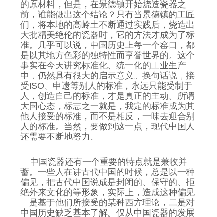
的原材料，但是，在景德镇开始烧造瓷器之
前，谁能做出这个结论？只有当景德镇的工匠
们，将本地的高岭土不断通过实践后，烧造出
大批精美绝伦的瓷器时，它的方法才成为了标
准。几乎可以说，中国历史上每一个窑口，都
是以其地方色彩的独特性而享誉世界的。这个
事实在今天讲究标准化、统一化的工业生产
中，仍然具有很大的启示意义。换句话说，接
受ISO、申遗等别人的标准，永远只能受制于
人，创造自己的标准，才是真正的主动。所谓
大国心态，标志之一就是，我定的标准成为其
他人接受的标准，而不是相反，一味去迎合别
人的标准。当然，要做到这一点，现代中国人
还需要不断地努力。
中国瓷器还有一个重要的特点就是兼收并
蓄。一些人在讲古代中国的时候，总是以一种
偏见，把古代中国说成是封闭的、保守的、拒
绝外来文化的等形象，实际上，造成这种偏见
一是基于他们所接受的某种西方理论，二是对
中国历史缺乏基本了解。仅从中国瓷器的发展