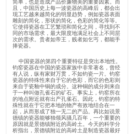
简单，也是造成产品价廉物美的重要因素。而
且，中国历史上每一波瓷器的高峰后，都会出
现工艺越来越简化的明显趋势，例如瓷器表面
雕刻的简化，形状的简化，色彩的简化等等。
它使得瓷器在工艺繁琐和简化之间，寻找到不
同的市场需求，最大限度地满足社会上不同层
次的需求。贵者如帝王，贱者如乞丐，都能手
捧瓷器。
中国瓷器的第四个重要特征是突出本地性。
钧窑瓷器在中国的瓷器家族中非常著名，曾经
有人说，纵有家财万贯，不如钧瓷一片。钧窑
瓷器的特殊性来自于它的色彩，而它的色彩则
来自于瓷釉中铜的成分。这种铜的成分则来自
于一种叫做孔雀石的矿石。事实上，钧窑所在
的地点附近就有出产孔雀石。因此，钧窑的特
殊性就在于它把本地的物产有效地结合在一
起，从而形成了独一无二的产品。再比如说景
德镇的瓷器能够独领风骚几百年，一个重要的
原因就是景德镇附近的高岭土。今天的科学分
析指出，景德镇附近的高岭土是制造瓷器最好