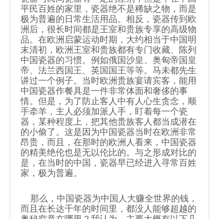
平民百姓的家里，瓷器绝不是稀缺之物，而是
极为普遍的日常生活用品。相反，瓷器传到欧
洲后，很长时间都是王室和贵族专享的高级物
品。在欧洲启蒙运动时期，大约相当于中国明
末清初，欧洲王室和贵族都有专门收藏、陈列
中国瓷器的习惯。例如俄国沙皇、奥匈帝国皇
帝、法兰西国王、英国国王等等。马未都先生
讲过一个例子。当时欧洲贵族宴请宾客，能用
中国瓷器作餐具是一件非常体面和奢侈的事
情。但是，为了防止客人中有人心生贪念，顺
手牵羊，主人必须加派人手，盯着每一个瓷
器，某种程度上，把其他贵族客人都当成潜在
的小偷了。这是因为中国瓷器当时在欧洲非常
昂贵，而且，在那时的欧洲人看来，中国瓷器
的精美绝伦也是无以伦比的。与之形成对比的
是，在当时的中国，瓷器早已经进入寻常百姓
家，极为普遍。
那么，中国瓷器为中国人大赚全世界的钱，
而且在长达千年的时间里，都没人能够超越的