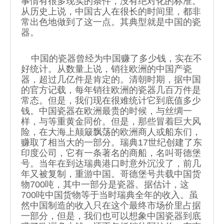
事情有很多现实的条件，没有绝对化的标准。
从历史上说，中国古人在很长的时间里，都非
常出色地做到了这一点。其典型就是中国的瓷
器。
中国的瓷器曾经为中国赚了多少钱，实在不
好统计。从数量上说，销往欧洲的中国产瓷
器，超过几亿件是肯定的。清朝时期，据中国
的官方记载，每年销往欧洲的瓷器几百万件是
常态。但是，我们现在很难统计它到底值多少
钱。中国瓷器在欧洲最贵的时候，与丝绸一
样，与等重黄金同价。但是，那些冒着巨大风
险，在大海上颠簸飘荡的欧洲商人或船东们，
赚取了相当大的一部分。瑞典17世纪创建了东
印度公司，它有一条著名的商船，名叫哥德堡
号。当年在到达瑞典港口时意外沉没了，前几
年又被复制，重游中国。哥德堡号共载中国货
物700吨，其中一部分是瓷器。据估计，这
700吨中国货物等于当时瑞典全年的收入。虽
然中国制造的收入只在这个最终市场价里占据
一部分，但是，我们也可以想象中国瓷器到底