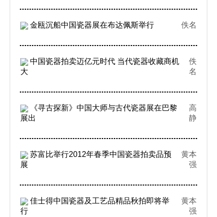
金瓯沉船中国瓷器展在布达佩斯举行
佚名
中国瓷器拍卖迈亿元时代 当代瓷器收藏商机
佚
大
名
《寻古探新》中国大师与古代瓷器展在巴黎
高
展出
静
苏富比举行2012年春季中国瓷器拍卖品预
黄本
展
强
佳士得中国瓷器及工艺品精品秋拍即将举
黄本
行
强