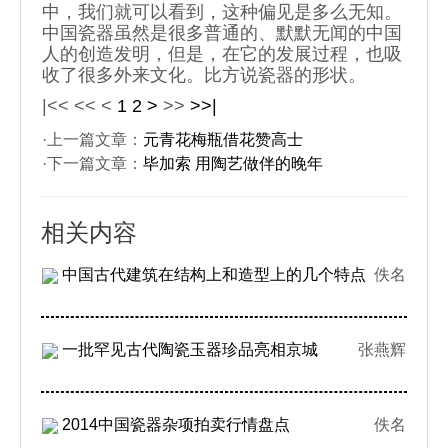
中，我们就可以看到，这种偏见是多么无知。
中国瓷器虽然是很多普通的、默默无闻的中国
人的创造发明，但是，在它的发展过程，也吸
收了很多外来文化。比方说瓷器的形状。
|<<
<<
<
1
2
>
>>
>>|
·上一篇文章：
元青花梅瓶借花赞高士
·下一篇文章：
毕加索 用陶艺做伴的晚年
相关内容
中国古代建筑在结构上和造型上的几个特点
佚名
一批罕见古代陶瓷玉器珍品亮相京城
张燕辉
2014中国瓷器杂项拍卖行情盘点
佚名